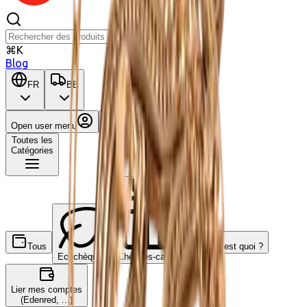
⌘K
Blog
FR
BE
Open user menu
Panier
Toutes les
Catégories
Tous
C'est quoi ?
Ecochèques
Chèques-cadeaux
Lier mes comptes
(Edenred, ...)