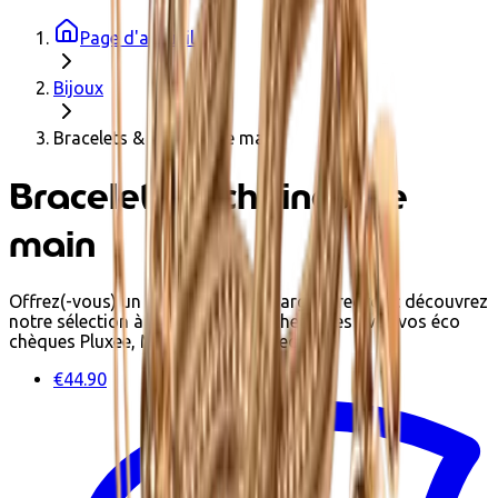
Page d'accueil
Bijoux
Bracelets & chaines de main
Bracelets & chaines de
main
Offrez(-vous) un bracelet en or et argent recyclé : découvrez
notre sélection à tous les prix ! Achetez-les avec vos éco
chèques Pluxee, Monizze et Edenred.
€44.90