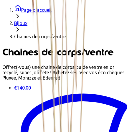
Page d'accueil
Bijoux
Chaines de corps/ventre
Chaines de corps/ventre
Offrez(-vous) une chaine de corps ou de ventre en or
recyclé, super joli l'été ! Achetez-les avec vos éco chèques
Pluxee, Monizze et Edenred.
€140.00