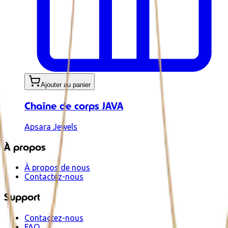
Ajouter au panier
Chaîne de corps JAVA
Apsara Jewels
À propos
À propos de nous
Contactez-nous
Support
Contactez-nous
FAQ