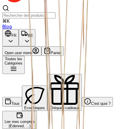
⌘K
Blog
FR
BE
Open user menu
Panier
Toutes les
Catégories
Tous
C'est quoi ?
Ecochèques
Chèques-cadeaux
Lier mes comptes
(Edenred, ...)