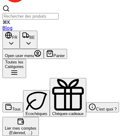
⌘K
Blog
FR
BE
Open user menu
Panier
Toutes les
Catégories
Tous
C'est quoi ?
Ecochèques
Chèques-cadeaux
Lier mes comptes
(Edenred, ...)