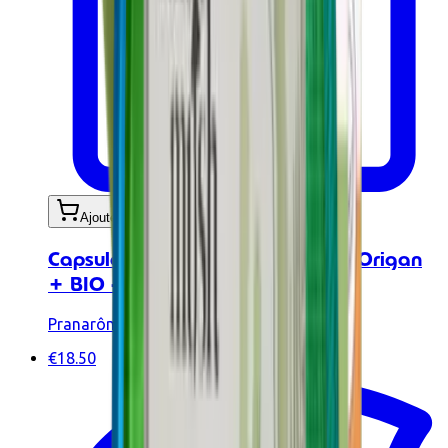
Ajouter au panier
Capsules aux huiles essentielles - Origan
+ BIO - 30 caps
Pranarôm
€18.50