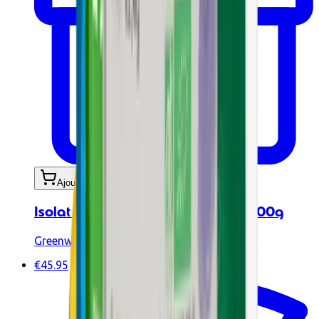
Ajouter au panier
Isolat de Whey Native BIO Café 900g
Greenwhey
€45.95