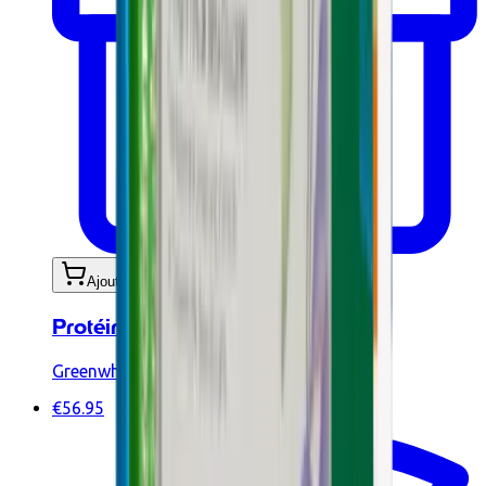
Ajouter au panier
Protéine Végétale BIO Café 900g
Greenwhey
€56.95