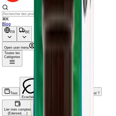
⌘K
Blog
FR
BE
Open user menu
Panier
Toutes les
Catégories
Tous
C'est quoi ?
Ecochèques
Chèques-cadeaux
Lier mes comptes
(Edenred, ...)