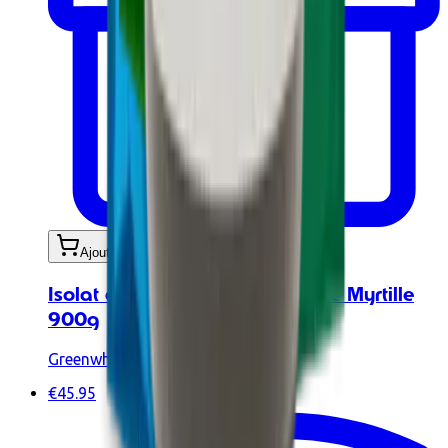
Ajouter au panier
Isolat de Caséine BIO Micellaire Myrtille
900g
Greenwhey
€45.95