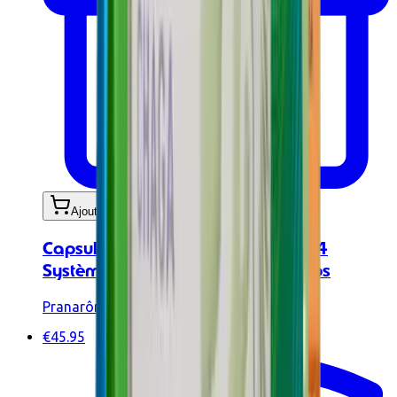
Ajouter au panier
Capsules aux huiles essentielles - 4
Système immunitaire BIO - 30 caps
Pranarôm
€45.95