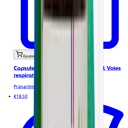
Ajouter au panier
Capsules aux huiles essentielles - 1 Voies
respiratoires BIO - 30 caps
Pranarôm
€18.50