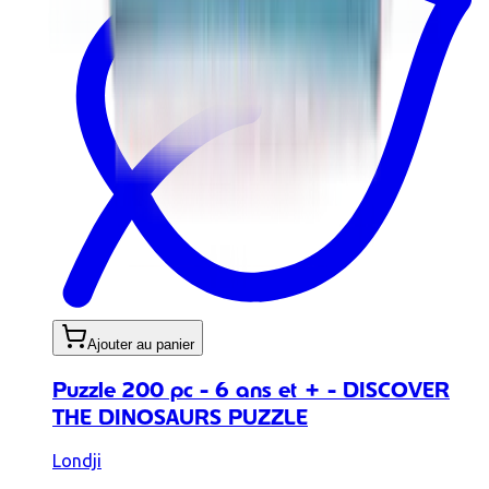
Ajouter au panier
Puzzle 200 pc - 6 ans et + - DISCOVER
THE DINOSAURS PUZZLE
Londji