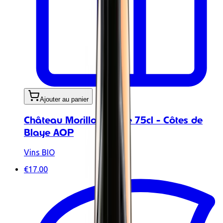
Ajouter au panier
Château Morillon rouge 75cl - Côtes de
Blaye AOP
Vins BIO
€17.00