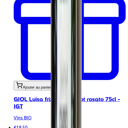
Ajouter au panier
GIOL Luisa frizzante Merlot rosato 75cl -
IGT
Vins BIO
€18.50