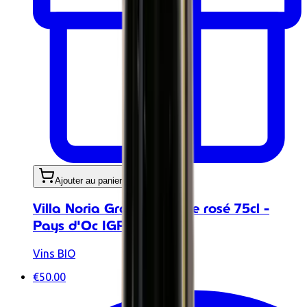
Ajouter au panier
Villa Noria Grand Prestige rosé 75cl -
Pays d'Oc IGP
Vins BIO
€50.00