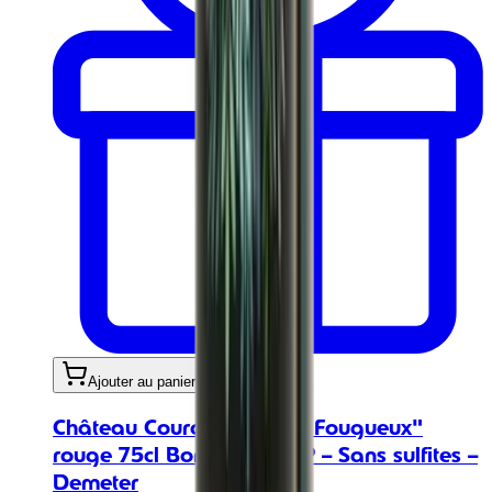
Ajouter au panier
Château Couronneau "Le Fougueux"
rouge 75cl Bordeaux AOP – Sans sulfites –
Demeter