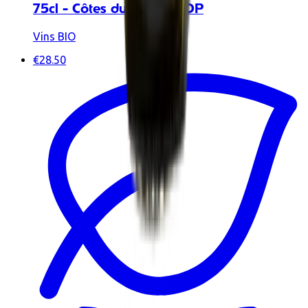
75cl - Côtes du Rhône AOP
Vins BIO
€28.50