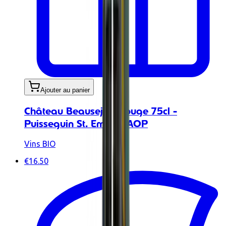
Ajouter au panier
Château Beausejour rouge 75cl -
Puisseguin St. Emilion AOP
Vins BIO
€16.50