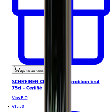
Ajouter au panier
SCHREIBER Champagne tradition brut
75cl - Certifié Demeter
Vins BIO
€15.50