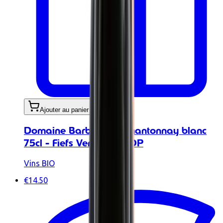
Ajouter au panier
Domaine Barbinières Chantonnay blanc
75cl - Fiefs Vendéens AOP
Vins BIO
€14.50