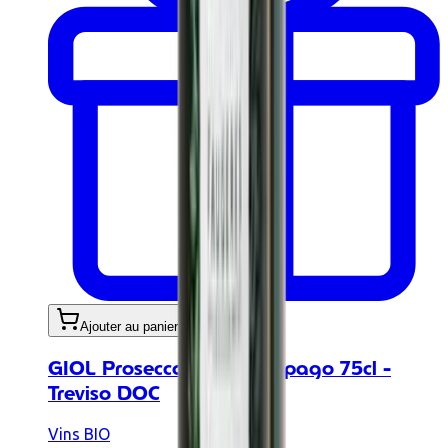
Ajouter au panier
GIOL Prosecco frizzante Spago 75cl -
Treviso DOC
Vins BIO