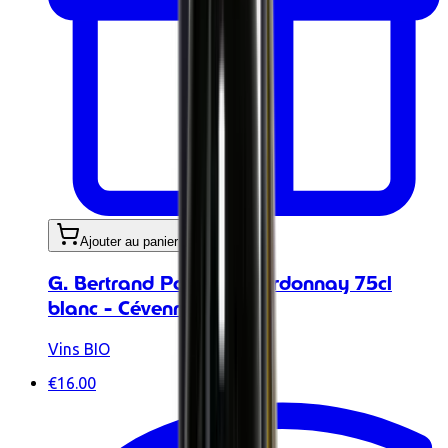
Ajouter au panier
G. Bertrand Pollinat Chardonnay 75cl
blanc - Cévennes IGP
Vins BIO
€16.00