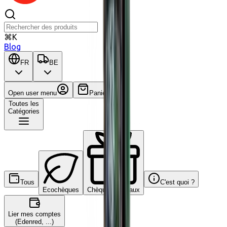
⌘K
Blog
FR
BE
Open user menu
Panier
Toutes les
Catégories
Tous
C'est quoi ?
Ecochèques
Chèques-cadeaux
Lier mes comptes
(Edenred, ...)