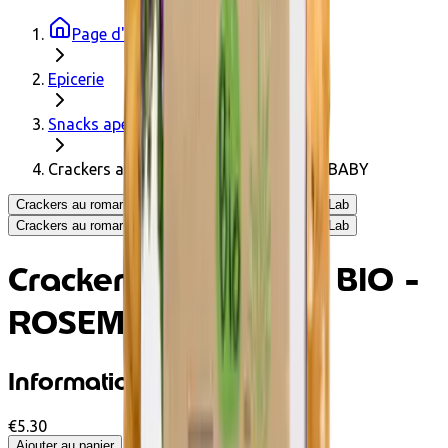
Page d'accueil
Epicerie
Snacks apéro
Crackers au romarin BIO - ROSEMARY BABY
Crackers au romarin BIO - ROSEMARY BABY - Mad Lab
Crackers au romarin BIO - ROSEMARY BABY - Mad Lab
Crackers au romarin BIO -
ROSEMARY BABY
Informations produit
€5.30
Ajouter au panier