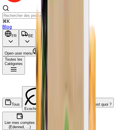
⌘K
Blog
FR
BE
Open user menu
Panier
Toutes les
Catégories
Tous
C'est quoi ?
Ecochèques
Chèques-cadeaux
Lier mes comptes
(Edenred, ...)