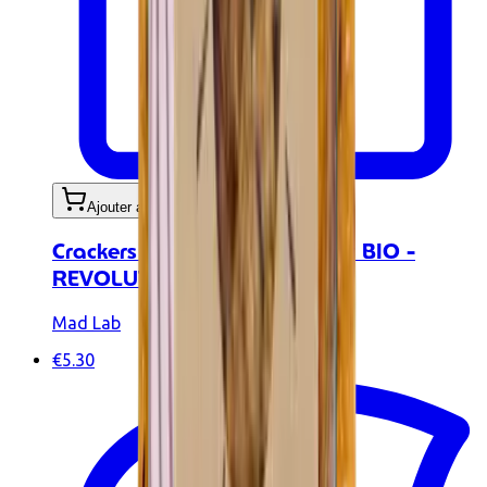
Ajouter au panier
Crackers à la tomate et basilic BIO -
REVOLUTION 909
Mad Lab
€5.30