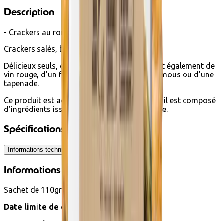
Description
- Crackers au romarin BIO -
Crackers salés, bio et vegan au romarin.
Délicieux seuls, ces crackers s'accompagnent également de
vin rouge, d'un fromage ou encore d'un houmous ou d'une
tapenade.
Ce produit est achetable en éco-chèques car il est composé
d'ingrédients issus de l'agriculture biologique.
Spécifications
Informations techniques
Ingrédients
Informations techniques
Sachet de 110gr
Date limite de consommation :
6 mois