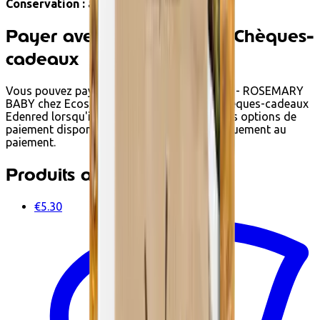
Conservation :
à l'abri de la chaleur
Payer avec Ecochèques et Chèques-
cadeaux
Vous pouvez payer Crackers au romarin BIO - ROSEMARY
BABY chez Ecoshop avec Ecochèques et Chèques-cadeaux
Edenred lorsqu'il respecte les conditions. Les options de
paiement disponibles s'affichent automatiquement au
paiement.
Produits associés
€5.30