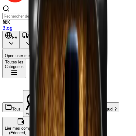
⌘K
Blog
FR
BE
Open user menu
Panier
Toutes les
Catégories
Tous
C'est quoi ?
Ecochèques
Chèques-cadeaux
Lier mes comptes
(Edenred, ...)