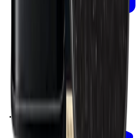
Ajouter au panier
Paprika doux fumé BIO 50g
Mill & Mortar
€11.00