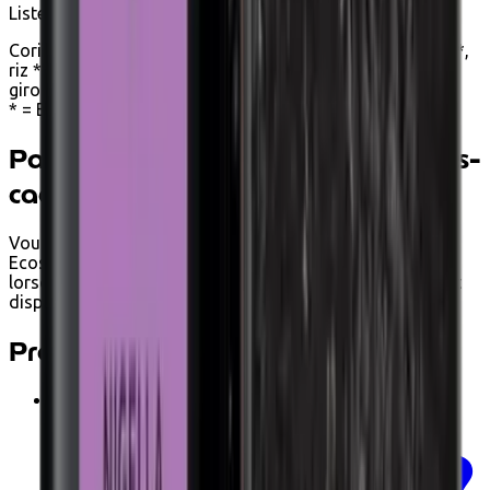
Liste des ingrédients
Coriandre *, graines de fenouil *, poivre noir *, muscade *,
riz *, graines d'aneth *, curcuma *, citronnelle *, clous de
girofle *, cumin *, cannelle *, cardamome *.
* = Biologique
Payer avec Ecochèques et Chèques-
cadeaux
Vous pouvez payer Curry Médium Spicy BIO 50g chez
Ecoshop avec Ecochèques et Chèques-cadeaux Edenred
lorsqu'il respecte les conditions. Les options de paiement
disponibles s'affichent automatiquement au paiement.
Produits associés
€14.00