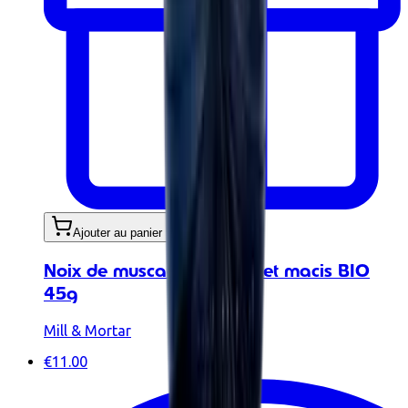
Ajouter au panier
Noix de muscade entières et macis BIO
45g
Mill & Mortar
€11.00