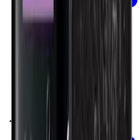
Ajouter au panier
Huile d'olive vierge extra BIO - OLIO -
250ml
Occhiolino
€11.00