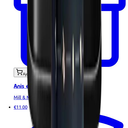
Ajouter au panier
Anis étoilé BIO 30g
Mill & Mortar
€11.00