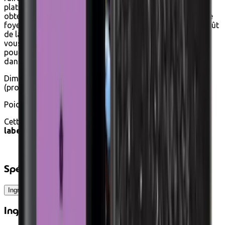
plats de curry avec du sel, et même un peu de sucre pour
obtenir les nuances des épices. Il est courant pour chaque
foyer au Sri Lanka d'avoir son propre curry, adapté au goût
de la famille et à la disponibilité des cultures d'épices. Si
vous préférez un curry plus fort, mélangez un peu de
poudre de piment dans le curry avant de le faire sauter
dans l'huile.
Dimensions : 6 cm (profondeur) x 6 cm (hauteur) x 6 cm
(profondeur)
Poids net : 50g
Cette épice est achetable avec les
éco-chèques
grâce au
label Agriculture Biologique
.
Spécifications
Ingrédients
Ingrédients