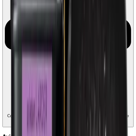
Compatible avec Ecochèques et Chèques-cadeaux
Liez votre compte
Edenred