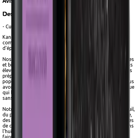
Avis
Description
- Curry Médium Spicy -
Kandyan Curry est un curry nuancé et polyvalent et se
compose de toutes les meilleures épices que les jardins
d'épices du Sri Lanka ont à offrir.
Nos produits d'épices sont le résultat de bienfaits durables
et biologiques et répondent aux normes de qualité les plus
élevées. Curry signifie sauce aux légumes en tamoul, et ces
préparations alimentaires classiques sont de plus en plus
populaires dans la cuisine nationale et internationale. Nous
avons développé un mélange de curry chaud et aromatique
qui laisse une sensation pleine et ronde sur vos papilles
sans vous brûler la langue.
Notre curry contient de la coriandre, des graines de fenouil,
du poivre noir, du cumin, du gingembre, de la cardamome,
des clous de girofle, de la cannelle de Ceylan et des feuilles
de curry. Le mélange de curry doit être frit brièvement dans
l'huile chaude avant d'ajouter les autres ingrédients pour
faire ressortir les arômes et les saveurs. Assaisonnez vos