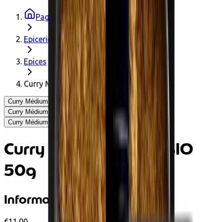
Page d'accueil
Epicerie
Epices
Curry Médium Spicy BIO 50g
Curry Médium Spicy BIO 50g - Mill & Mortar
Curry Médium Spicy BIO 50g - Mill & Mortar
Curry Médium Spicy BIO 50g - Mill & Mortar
Curry Médium Spicy BIO
50g
Informations produit
€11.00