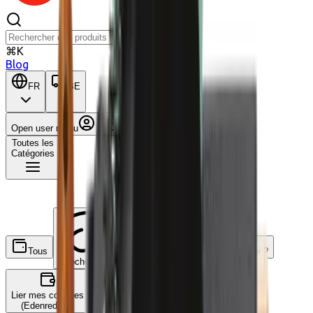
⌘K
Blog
FR
BE
Open user menu
Panier
Toutes les
Catégories
Tous
C'est quoi ?
Ecochèques
Chèques-cadeaux
Lier mes comptes
(Edenred, ...)