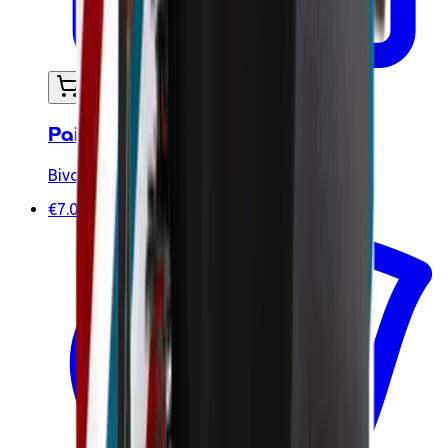
Ajouter au panier
Pain de rasage solide - 90g
Bivouak
€7.00