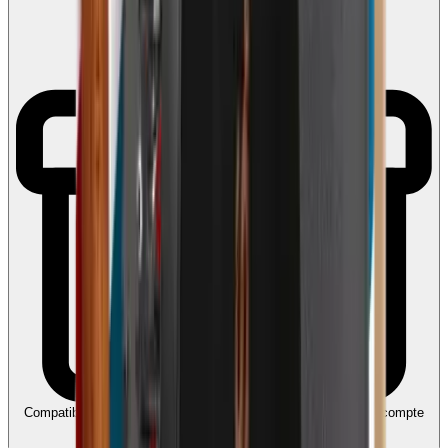
Compatible avec Ecochèques et Chèques-cadeaux
Liez votre compte
Edenred