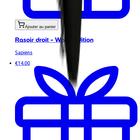
Ajouter au panier
Rasoir droit - Wood Edition
Sapiens
€14.00