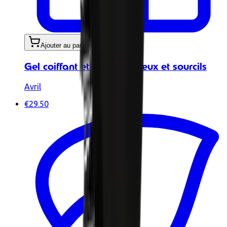
Ajouter au panier
Gel coiffant et fixant cheveux et sourcils
Avril
€29.50