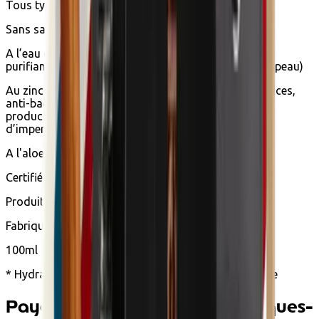
Tous types de peaux même sensibles
Sans savon
A l’eau de thé vert bio reconnu pour ses propriétés
purifiantes et astringeantes (resserre les pores de la peau)
Au zinc PCA, un minéral aux propriétés séborégulatrices,
anti-bactériennes et anti-inflammatoires (réduit la
production de sébum et diminue l’apparition
d’imperfections)
A l'aloe vera bio hydratant*
Certifié bio par Ecocert
Produit vegan
Fabriqué en France
100ml
* Hydratation des couches supérieures de l'épiderme
Payer avec Ecochèques et Chèques-