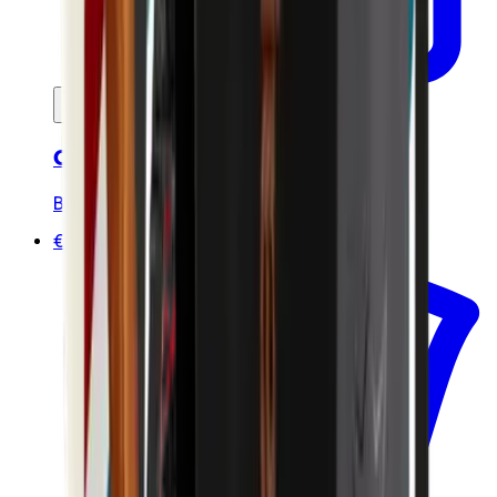
Ajouter au panier
Crème à raser certifié bio - 120ml
Bivouak
€10.00