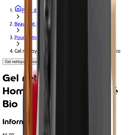
Page d'accueil
Beauté et Bien-être
Pour hommes
Gel nettoyant visage Homme 100ml - Certifié Bio
Gel nettoyant visage Homme 100ml - Certifié Bio - Avril
Gel nettoyant visage
Homme 100ml - Certifié
Bio
Informations produit
€6.00