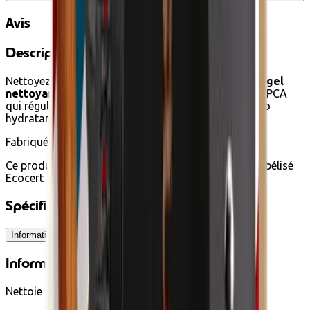
Avis
Description
Nettoyez et purifiez votre peau en douceur grâce au
gel
nettoyant visage certifié bio Avril !
Grâce au zinc PCA
qui régule la production de sébum et à l’aloe vera bio
hydratant*, votre peau est propre et saine !
Fabriqué en France
Ce produit est achetable en éco-chèques car il est labélisé
Ecocert cosmétique biologique.
Spécifications
Informations techniques
Ingrédients
Conseils d'utilisation
Informations techniques
Nettoie et purifie la peau