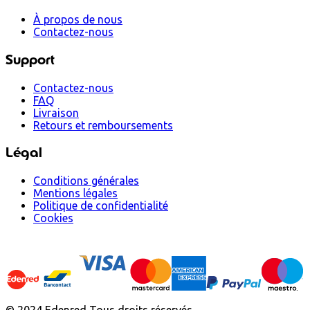
À propos de nous
Contactez-nous
Support
Contactez-nous
FAQ
Livraison
Retours et remboursements
Légal
Conditions générales
Mentions légales
Politique de confidentialité
Cookies