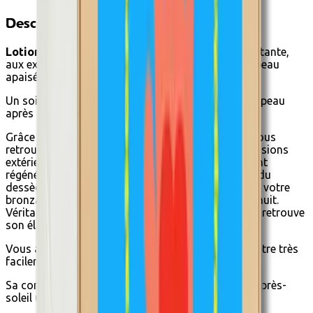
Description
Lotion après-soleil certifiée Bio & Vegan
hydratante,
aux extraits de camomille et de thé vert pour une peau
apaisée, hydratée et régénérée.
Un soin après soleil pour détendre et calmer votre peau
après un moment d'exposition au soleil.
Grâce à la lotion après-soleil certifiée bio UVBIO vous
retrouvez une peau hydratée et protégée des agressions
extérieures. Cette
lotion onctueuse
est un excellent
régénérateur pour la peau, elle protège également du
dessèchement cutané et permet ainsi de prolonger votre
bronzage ! A utiliser en soin de jour ou en soin de nuit.
Véritable soin hydratant, votre peau est apaisée et retrouve
son élasticité.
Vous apprécierez son
parfum frais et léger
. Pénètre très
facilement dans la peau, sans laisser de film gras !
Sa composition naturelle et de qualité fait de cet après-
soleil un véritable allié contre la peau crocodile !