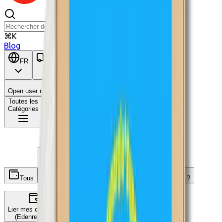
⌘K
Blog
FR
BE
Open user menu
Panier
Toutes les
Catégories
Tous
C'est quoi ?
Ecochèques
Chèques-cadeaux
Lier mes comptes
(Edenred, ...)