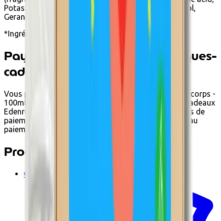
Potassium sorbate, Sodium benzoate, Citral, Eugenol,
Geraniol, Limonene, Linallol.
*Ingrédients issus de l’agriculture biologique
Payer avec Ecochèques et Chèques-
cadeaux
Vous pouvez payer Lotion après-soleil BIO visage et corps -
100ml chez Ecoshop avec Ecochèques et Chèques-cadeaux
Edenred lorsqu'il respecte les conditions. Les options de
paiement disponibles s'affichent automatiquement au
paiement.
Produits associés
€10.00