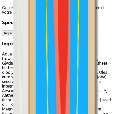
Grâce à ce complexe d'huile, votre peau est magnifiée et
votre bronzage prolongé !
Spécifications
Ingrédients
Ingrédients
Aqua (water), Chamomilla recutita (matricaria)
flower/leaf/stem water*, Caprylic/capric triglyceride,
Glycine soja (soybean) oil *, Butyrospermum parkii (shea)
butter*, Glyceryl stearate, Glycerin, Polyglyceryl-2
dipolyhydroxystearate, Polyglyceryl-3 diisostearate, Olea
europaea (olive) fruit oil*, Simmondsia chinensis (jojoba)
seed oil*, Macadamia ternifolia seed oil*/macadamia
integrifolia seed oil*, Camellia sinensis leaf extract*,
Aesculus hippocastanum (horse chestnut) seed extract *,
Anthemis nobilis flower extract *, Glycyrrhiza glabra
(licorice) root extract*, Helianthus annuus (sunflower) seed
oil, Tocopherol, Xanthan gum, Sodium chloride,
Magnesium sulfate, Beta-sitosterol, Squalene, Parfum
(fragrance), Benzyl alcohol, Dehydroacetic acid, Citric acid,