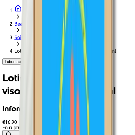
Page d'accueil
Beauté et Bien-être
Soin du corps
Lotion après-soleil BIO visage et corps - 100ml
Lotion après-soleil BIO visage et corps - 100ml - UV BIO
Lotion après-soleil BIO
visage et corps - 100ml
Informations produit
€16.90
En rupture de stock