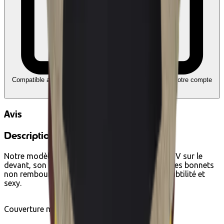
Compatible avec Ecochèques et Chèques-cadeaux
Liez votre compte
Edenred
Avis
Description
Notre modèle réversible Giali, avec sa coupe en V sur le
devant, son dos classique, son tissu côtelé et ses bonnets
non rembourrés, est le parfait équilibre entre subtilité et
sexy.
Couverture moyenne