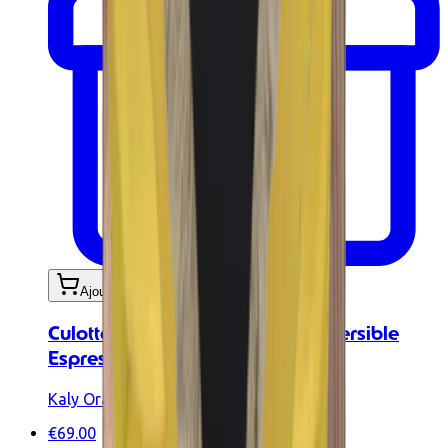
Ajouter au panier
Culotte de bikini taille basse réversible
Espresso | Moka
Kaly Ora
€69.00