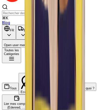
⌘K
Blog
FR
BE
Open user menu
Panier
Toutes les
Catégories
Tous
C'est quoi ?
Ecochèques
Chèques-cadeaux
Lier mes comptes
(Edenred, ...)