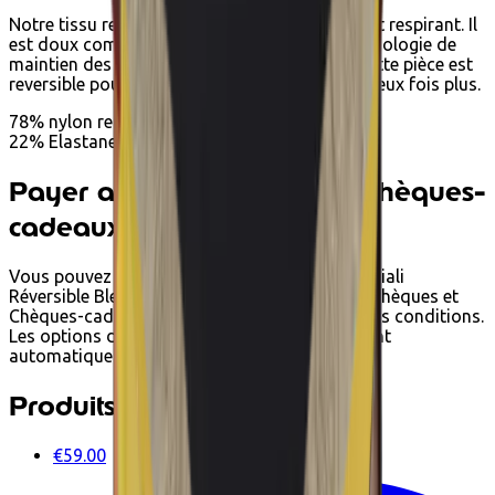
Notre tissu recyclé est extra doux, extensible et respirant. Il
est doux comme du beurre et, grâce à sa technologie de
maintien des formes, il sculpte votre corps. Cette pièce est
reversible pour que vous puissiez en profiter deux fois plus.
78% nylon recyclé
22% Elastane
Payer avec Ecochèques et Chèques-
cadeaux
Vous pouvez payer Maillot de bain une-pièce Giali
Réversible Bleu | Olive chez Ecoshop avec Ecochèques et
Chèques-cadeaux Edenred lorsqu'il respecte les conditions.
Les options de paiement disponibles s'affichent
automatiquement au paiement.
Produits associés
€59.00