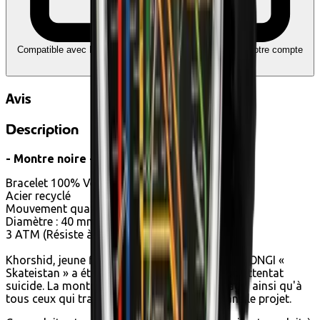
Compatible avec Ecochèques et Chèques-cadeaux
Liez votre compte
Edenred
Avis
Description
- Montre noire -
Bracelet 100% Végétal
Acier recyclé
Mouvement quartz
Diamètre : 40 mm
3 ATM (Résiste à la pluie et aux éclaboussures)
Khorshid, jeune fille de 14ans travaillant pour l’ONGI «
Skateistan » a été tragiquement tuée dans un attentat
suicide. La montre Khorshid lui rend hommage, ainsi qu'à
tous ceux qui travaillent et s’investissent dans le projet.