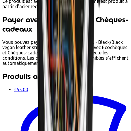
Ce produit est achetable en éco-chèques car il est produit à
partir d'acier recyclé.
Payer avec Ecochèques et Chèques-
cadeaux
Vous pouvez payer Montre KHORSHID FIKA - Black/Black
vegan leather strap 14230II chez Ecoshop avec Ecochèques
et Chèques-cadeaux Edenred lorsqu'il respecte les
conditions. Les options de paiement disponibles s'affichent
automatiquement au paiement.
Produits associés
€55.00