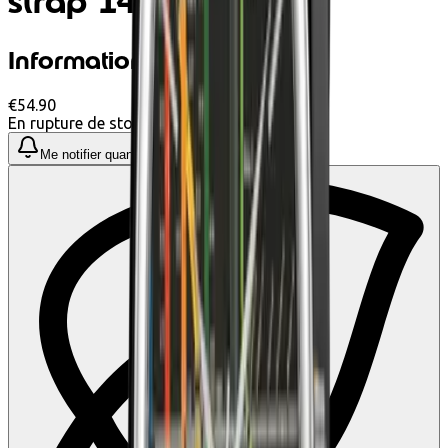
strap 14230II
Informations produit
€54.90
En rupture de stock
Me notifier quand disponible