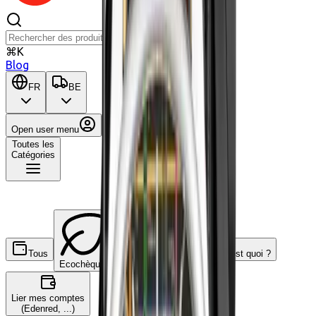
⌘K
Blog
FR
BE
Open user menu
Panier
Toutes les
Catégories
Tous
C'est quoi ?
Ecochèques
Chèques-cadeaux
Lier mes comptes
(Edenred, ...)