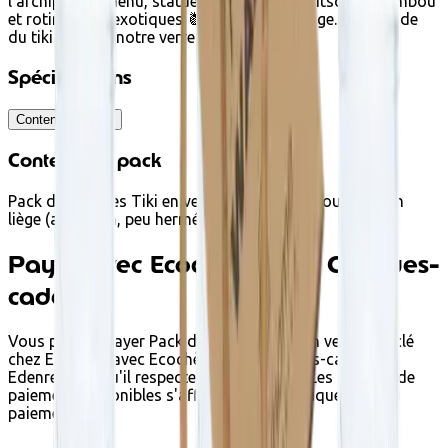
l’archipel. Au menu, statuettes tikis, déco kitsch en bambou
et rotin, fruits exotiques 🍍 et photos vintage. La légende
du tiki est née, notre verre tiki aussi ! 🥃
Spécifications
Contenu du pack
Contenu du pack
Pack de 6 Verres Tiki en verre recyclé avec couvercle en
liège (attention, peu hermétique)
Payer avec Ecochèques et Chèques-
cadeaux
Vous pouvez payer Pack de 6 Verres Tiki en verre recyclé
chez Ecoshop avec Ecochèques et Chèques-cadeaux
Edenred lorsqu'il respecte les conditions. Les options de
paiement disponibles s'affichent automatiquement au
paiement.