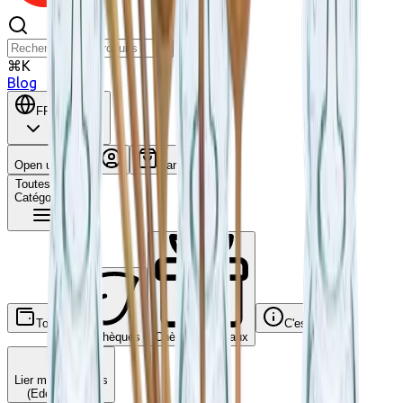
⌘K
Blog
FR
BE
Open user menu
Panier
Toutes les
Catégories
Tous
C'est quoi ?
Ecochèques
Chèques-cadeaux
Lier mes comptes
(Edenred, ...)