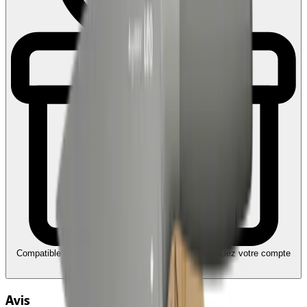
Compatible avec Ecochèques et Chèques-cadeaux
Liez votre compte
Edenred
Avis