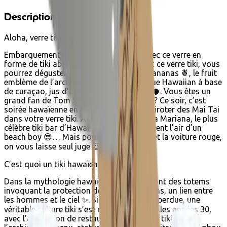
Description
Aloha, verre tiki !
Embarquement immédiat pour Hawaï avec ce verre en
forme de tiki absolument terrifiant ! Avec ce verre tiki, vous
pourrez déguster des cocktails à base d’ananas 🍍, le fruit
emblème de l’archipel, dont le fameux Blue Hawaiian à base
de curaçao, jus d’ananas et lait de coco 🥥. Vous êtes un
grand fan de Tom Selleck dans Magnum ? Ce soir, c’est
soirée hawaïenne en chemise à fleurs, à siroter des Mai Tai
dans votre verre tiki. Accoudé au bar de la Mariana, le plus
célèbre tiki bar d’Hawaï, vous aurez vraiment l’air d’un
beach boy 😎… Mais pour la moustache et la voiture rouge,
on vous laisse seul juge 😉.
C’est quoi un tiki hawaïen ?
Dans la mythologie hawaïenne, les tikis sont des totems
invoquant la protection des dieux hawaïens, un lien entre
les hommes et le ciel ✨. Si la religion s’est perdue, une
véritable culture tiki s’est répandue depuis les années 30,
avec l’apparition de restaurants et de bars tikis dans