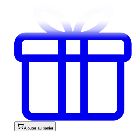
Ajouter au panier