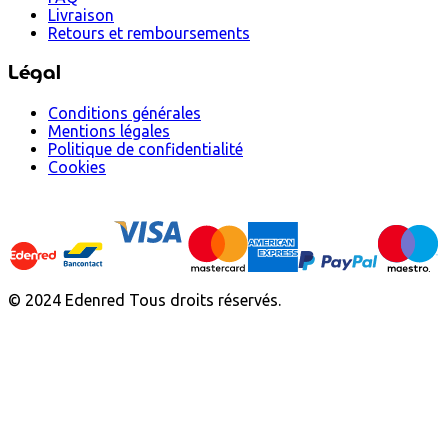
Livraison
Retours et remboursements
Légal
Conditions générales
Mentions légales
Politique de confidentialité
Cookies
© 2024 Edenred Tous droits réservés.