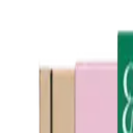
Le
paradis
pour vos chèques