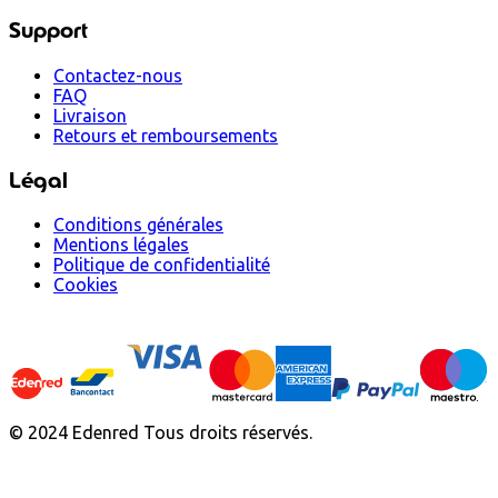
Support
Contactez-nous
FAQ
Livraison
Retours et remboursements
Légal
Conditions générales
Mentions légales
Politique de confidentialité
Cookies
© 2024 Edenred Tous droits réservés.