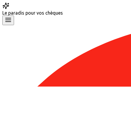
Le
paradis
pour vos chèques