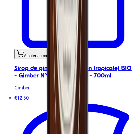
Ajouter au panier
Sirop de gingembre (version tropicale) BIO
- Gimber N°3 SWEET LILLY - 700ml
Gimber
€12.50