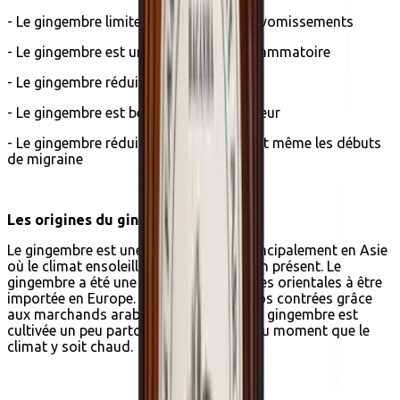
- Le gingembre limite les nausées et les vomissements
- Le gingembre est un puissant anti-inflammatoire
- Le gingembre réduit la fatigue
- Le gingembre est bénéfique pour le coeur
- Le gingembre réduit les maux de tête et même les débuts
de migraine
Les origines du gingembre
Le gingembre est une racine cultivée principalement en Asie
où le climat ensoleillé et tropical est bien présent. Le
gingembre a été une des premières épices orientales à être
importée en Europe. Il est arrivé dans nos contrées grâce
aux marchands arabes. Actuellement, le gingembre est
cultivée un peu partout sur la planète, du moment que le
climat y soit chaud.