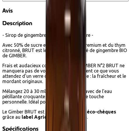
Avis
Description
- Sirop de gingembre avec moins de sucre -
Avec 50% de sucre en moins, du yuzu premium et du thym
citronné, BRUT est le nouveau concentré de gingembre BIO
de GIMBER.
Frais et audacieux comme toujours, GIMBER N°2 BRUT ne
manquera pas de vous donner exactement ce que vous
attendez d'un verre de GIMBER classique : la fraîcheur et le
mordant originaux.
Mélangez 20 à 30 ml de GIMBER BRUT avec de l'eau
pétillante croquante et décorez avec une touche
personnelle. Idéal pour 25 portions.
Le Gimber BRUT est achetable avec des
éco-chèques
grâce au
label Agriculture Biologique
.
Spécifications