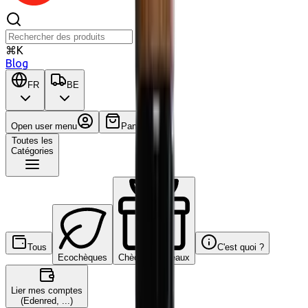
⌘K
Blog
FR
BE
Open user menu
Panier
Toutes les
Catégories
Tous
C'est quoi ?
Ecochèques
Chèques-cadeaux
Lier mes comptes
(Edenred, ...)