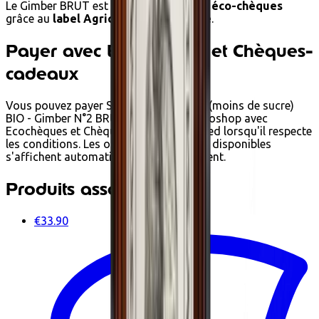
Le Gimber BRUT est achetable avec des
éco-chèques
grâce au
label Agriculture Biologique
.
Payer avec Ecochèques et Chèques-
cadeaux
Vous pouvez payer Sirop de gingembre (moins de sucre)
BIO - Gimber N°2 BRUT - 700ml chez Ecoshop avec
Ecochèques et Chèques-cadeaux Edenred lorsqu'il respecte
les conditions. Les options de paiement disponibles
s'affichent automatiquement au paiement.
Produits associés
€33.90