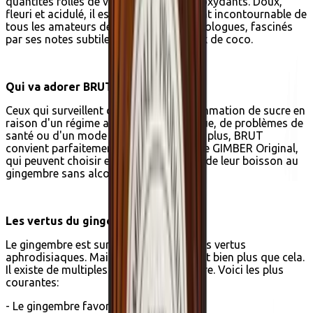
quantités folles de vitamine C et d'antioxydants. Doux,
fleuri et acidulé, il est devenu l'ingrédient incontournable de
tous les amateurs de goût, chefs et mixologues, fascinés
par ses notes subtiles de bois et de noix de coco.
Qui va adorer BRUT ?
Ceux qui surveillent de près leur consommation de sucre en
raison d'un régime alimentaire spécifique, de problèmes de
santé ou d'un mode de vie plus sain. De plus, BRUT
convient parfaitement à tous les fans de GIMBER Original,
qui peuvent choisir entre deux versions de leur boisson au
gingembre sans alcool préférée.
Les vertus du gingembre
Le gingembre est surtout connu pour ses vertus
aphrodisiaques. Mais le gingembre, c'est bien plus que cela.
Il existe de multiples vertus au gingembre. Voici les plus
courantes:
- Le gingembre favorise la digestion