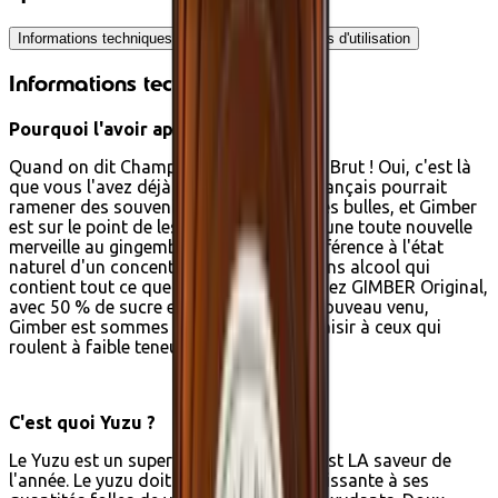
Informations techniques
Ingrédients
Conseils d'utilisation
Informations techniques
Pourquoi l'avoir appelé BRUT ?
Quand on dit Champagne, vous dites… Brut ! Oui, c'est là
que vous l'avez déjà entendu. Ce mot français pourrait
ramener des souvenirs trempés dans des bulles, et Gimber
est sur le point de les faire éclater avec une toute nouvelle
merveille au gingembre. Ce BRUT fait référence à l'état
naturel d'un concentré de gingembre sans alcool qui
contient tout ce que vous aimez déjà chez GIMBER Original,
avec 50 % de sucre en moins. Avec ce nouveau venu,
Gimber est sommes heureux de faire plaisir à ceux qui
roulent à faible teneur en sucre.
C'est quoi Yuzu ?
Le Yuzu est un superfruit mais aussi, c'est LA saveur de
l'année. Le yuzu doit sa notoriété grandissante à ses