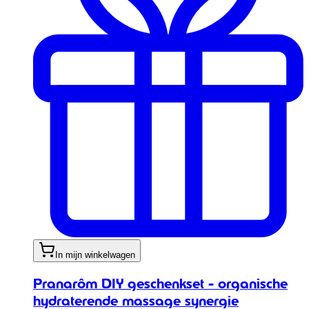
In mijn winkelwagen
Pranarôm DIY geschenkset - organische
hydraterende massage synergie