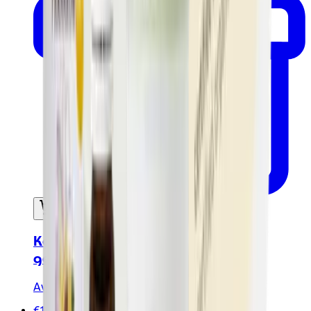
In mijn winkelwagen
Kokosolie 100ml - Biologisch
gecertificeerd
Avril
€19.00