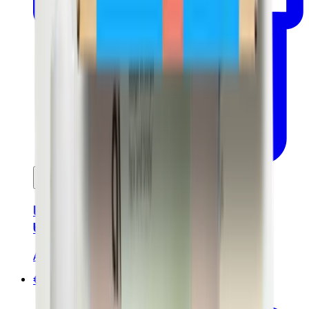
In mijn winkelwagen
Bodyscrub 200 ml - Gecertificeerd
biologisch
Avril
€8.00