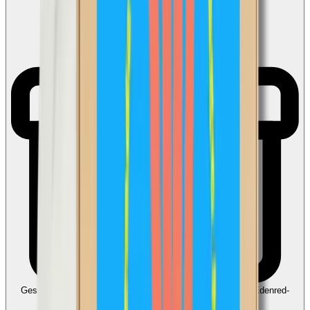
Geschikt voor Ecocheques en Cadeaucheques
Koppel uw Edenred-
account