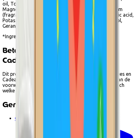
oil, Tocopherol, Xanthan gum, Sodium chloride,
Magnesium sulfate, Beta-sitosterol, Squalene, Parfum
(fragrance), Benzyl alcohol, Dehydroacetic acid, Citric acid,
Potassium sorbate, Sodium benzoate, Citral, Eugenol,
Geraniol, Limonene, Linallol.
*Ingrediënten uit de biologische landbouw
Betalen met Ecocheques en
Cadeaucheques
Dit product kan je bij Ecoshop betalen met Ecocheques en
Cadeaucheques van Edenred wanneer het voldoet aan de
voorwaarden. Tijdens het afrekenen zie je automatisch
welke betaalopties beschikbaar zijn.
Gerelateerde producten
€10.00