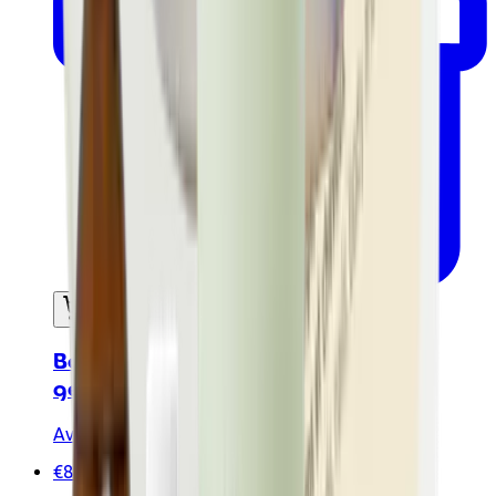
In mijn winkelwagen
Body lotion 200ml - Biologisch
gecertificeerd
Avril
€8.50