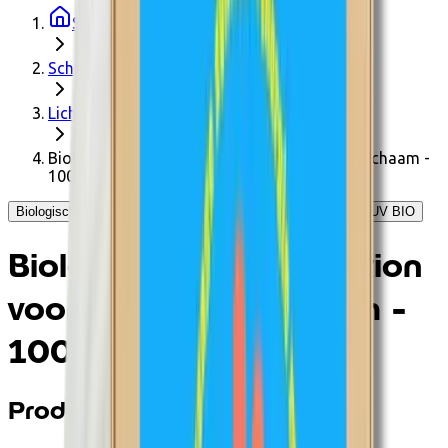
Startpagina
Schoonheid & welzijn
Lichaamsverzorging
Biologische aftersun lotion voor gezicht en lichaam -
100ml
Biologische aftersun lotion voor gezicht en lichaam - 100ml - UV BIO
Biologische aftersun lotion
voor gezicht en lichaam -
100ml
Productinformatie