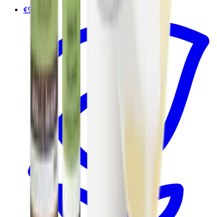
€9.80