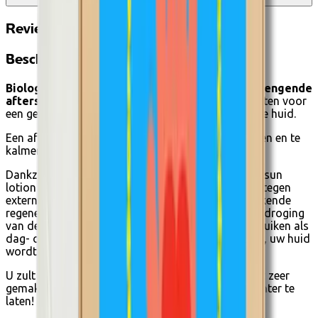
Reviews
Beschrijving
Biologische & Vegan gecertificeerde vochtinbrengende
aftersun lotion
met kamille en groene thee extracten voor
een gekalmeerde, gehydrateerde en geregenereerde huid.
Een aftersunbehandeling om uw huid te ontspannen en te
kalmeren na blootstelling aan de zon.
Dankzij de UVBIO gecertificeerde biologische aftersun
lotion wordt uw huid gehydrateerd en beschermd tegen
externe agressies. Deze romige lotion is een uitstekende
regenerator voor de huid, beschermt ook tegen uitdroging
van de huid en verlengt zo uw bruine kleur! Te gebruiken als
dag- of nachtverzorging. Een echte vochtinbrenger, uw huid
wordt gekalmeerd en krijgt haar elasticiteit terug.
U zult de
frisse en lichte geur waarderen.
Dringt zeer
gemakkelijk in de huid, zonder een vettig laagje achter te
laten!