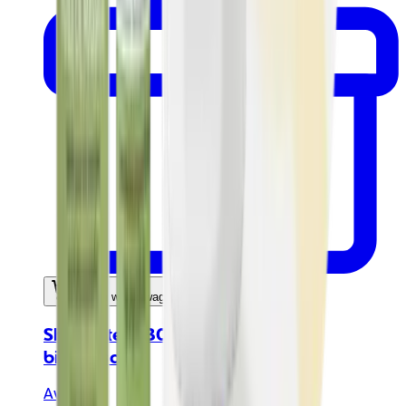
In mijn winkelwagen
Sheaboter 230ml - Gecertificeerd
biologisch
Avril