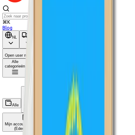
⌘K
Blog
NL
BE
Open user menu
Winkelwagen
Alle
categorieën
Alle
Wat is dit?
Ecocheques
Cadeaucheques
Mijn accounts koppelen
(Edenred, ...)