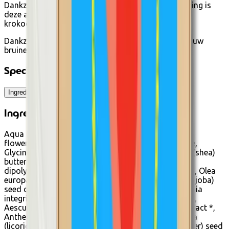
Dankzij de natuurlijke en hoogwaardige samenstelling is
deze aftersun een echte bondgenoot tegen de
krokodillenhuid!
Dankzij dit oliecomplex wordt uw huid vergroot en uw
bruine kleur verlengd!
Specificaties
Ingrediënten
Ingrediënten
Aqua (water), Chamomilla recutita (matricaria)
flower/leaf/stem water*, Caprylic/capric triglyceride,
Glycine soja (soybean) oil *, Butyrospermum parkii (shea)
butter*, Glyceryl stearate, Glycerin, Polyglyceryl-2
dipolyhydroxystearate, Polyglyceryl-3 diisostearate, Olea
europaea (olive) fruit oil*, Simmondsia chinensis (jojoba)
seed oil*, Macadamia ternifolia seed oil*/macadamia
integrifolia seed oil*, Camellia sinensis leaf extract*,
Aesculus hippocastanum (horse chestnut) seed extract *,
Anthemis nobilis flower extract *, Glycyrrhiza glabra
(licorice) root extract*, Helianthus annuus (sunflower) seed