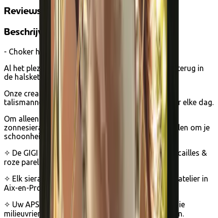
Reviews
Beschrijving
- Choker halsketting -
Al het plezier van het dragen van sieraden vind je terug in
de halskettingen van APSARA.
Onze creaties zijn geïnspireerd door reizen en zijn
talismannen, echte sprankelende metgezellen voor elke dag.
Om alleen te dragen of in een combinatie, onze
zonnesieraden wachten erop om om je nek te krullen om je
schoonheid te verlichten en te sublimeren.
✧ De GIGI choker is een snoer van fijne gouden rocailles &
roze parelmoerkralen.
✧ Elk sieraad wordt met de hand gemaakt in ons atelier in
Aix-en-Provence.
✧ Uw APSARA sieraad wordt geleverd in een mooie
milieuvriendelijke doos, ideaal om cadeau te geven.