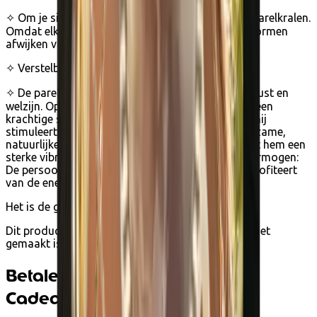
✧ Om je sieraad te maken, gebruik ik natuurlijke parelkralen.
Omdat elke parel uniek is, kunnen de kleuren en vormen
afwijken van de foto's op deze site.
✧ Verstelbare lengte 31 tot 37 cm
✧ De parel is zacht, teder en vrouwelijk. Ze geeft rust en
welzijn. Op spiritueel en energetisch niveau is het een
krachtige steen van intuïtie en ruimdenkendheid: hij
stimuleert de verbeelding en creativiteit. Zijn langzame,
natuurlijke productie in een aquatisch milieu geeft hem een
sterke vibratiekracht en een krachtig zuiverend vermogen:
De persoon die een parelmoeren object draagt, profiteert
van de energie van water.
Het is de geboortesteen voor de maand juni.
Dit product is betaalbaar in
eco-bonnen
omdat het
gemaakt is van
gerecycled goud.
Betalen met Ecocheques en
Cadeaucheques