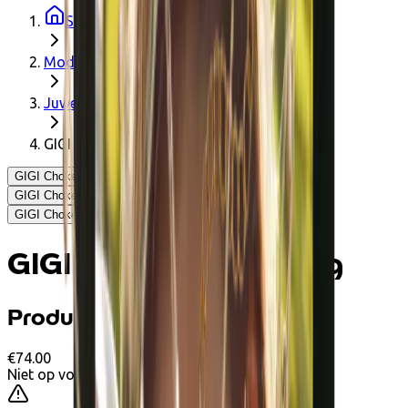
Startpagina
Mode
Juwelen
GIGI Choker halsketting
GIGI Choker halsketting - Apsara Jewels
GIGI Choker halsketting - Apsara Jewels
GIGI Choker halsketting - Apsara Jewels
GIGI Choker halsketting
Productinformatie
€74.00
Niet op voorraad