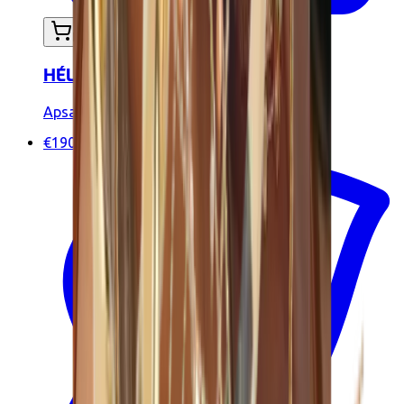
In mijn winkelwagen
HÉLIOS lichaamsketting
Apsara Jewels
€190.00