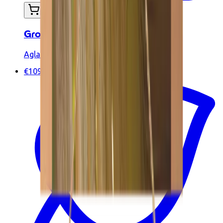
In mijn winkelwagen
Grote creolen Amaya - Plaqué or
Aglaïa & Co
€109.90