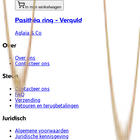
In mijn winkelwagen
Pasithéa ring - Verguld
Aglaïa & Co
Over
Over ons
Contacteer ons
Steun
Contacteer ons
FAQ
Verzending
Retouren en terugbetalingen
Juridisch
Algemene voorwaarden
Juridische kennisgeving