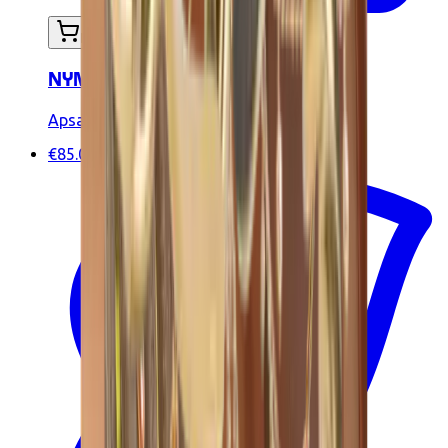
In mijn winkelwagen
NYMPHEA lichaamsketen
Apsara Jewels
€85.00