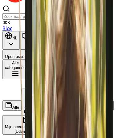
⌘K
Blog
NL
BE
Open user menu
Winkelwagen
Alle
categorieën
Alle
Wat is dit?
Ecocheques
Cadeaucheques
Mijn accounts koppelen
(Edenred, ...)