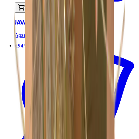
In mijn winkelwagen
JAVA lichaamsketen
Apsara Jewels
€94.90