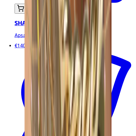
In mijn winkelwagen
SHALI buikketting
Apsara Jewels
€140.00