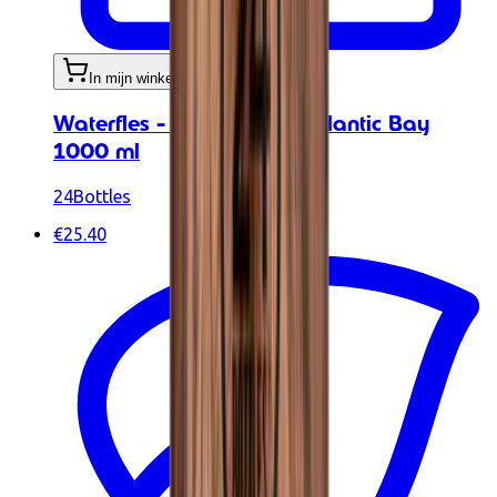
In mijn winkelwagen
Waterfles - Urban Bottle Atlantic Bay
1000 ml
24Bottles
€25.40