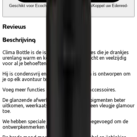
Geschikt voor Ecocheques en Cadeaucheques
Koppel uw Edenred-
account
Reviews
Beschrijving
Clima Bottle is de isothermische waterfles die je drankjes
urenlang warm en koud houdt, lichtgewicht en veelzijdig
voor al je behoeften.
Hij is condensvrij en ruimtebesparend en is ontworpen om
je op elk avontuur te volgen.
Voeg meer functies toe met doppen en accessoires.
De glanzende afwerking laat kleuren en pigmenten beter
uitkomen, weerkaatst het licht en voegt een vleugje glamour
toe.
We hebben speciale 3D Glossy details toegevoegd om de
ontwerpkenmerken te benadrukken.