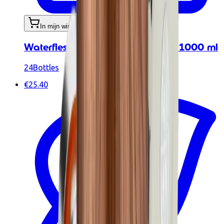
In mijn winkelwagen
Waterfles - Urban Bottle Hot Red 1000 ml
24Bottles
€25.40