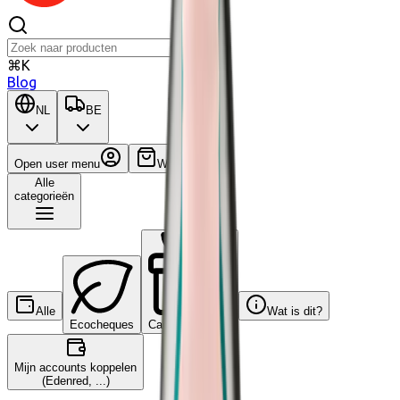
⌘K
Blog
NL
BE
Open user menu
Winkelwagen
Alle
categorieën
Alle
Wat is dit?
Ecocheques
Cadeaucheques
Mijn accounts koppelen
(Edenred, ...)