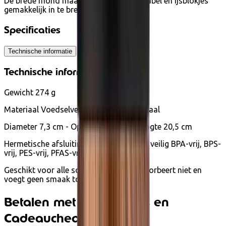
De brede mond maakt drinken comfortabel en ijsblokjes
gemakkelijk in te brengen.
Specificaties
Technische informatie
Technische informatie
Gewicht 274 g
Materiaal Voedselveilig 18/8 roestvrij staal
Diameter 7,3 cm - Opening 3,3 cm - Hoogte 20,5 cm
Hermetische afsluiting: Silicone -- 100% veilig BPA-vrij, BPS-
vrij, PES-vrij, PFAS-vrij en ftalaatvrij
Geschikt voor alle soorten dranken, absorbeert niet en
voegt geen smaak toe.
Betalen met Ecocheques en
Cadeaucheques