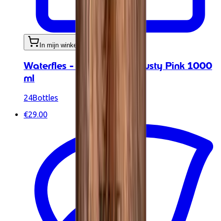
In mijn winkelwagen
Waterfles - Urban Bottle Dusty Pink 1000
ml
24Bottles
€29.00