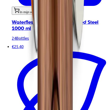
In mijn winkelwagen
Waterfles - Urban Bottle Brushed Steel
1000 ml
24Bottles
€25.40