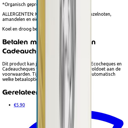
*Organisch geproduceerd ingrediënt.
ALLERGENTEN: Kan sporen bevatten van hazelnoten,
amandelen en eieren.
Koel en droog bewaren.
Betalen met Ecocheques en
Cadeaucheques
Dit product kan je bij Ecoshop betalen met Ecocheques en
Cadeaucheques van Edenred wanneer het voldoet aan de
voorwaarden. Tijdens het afrekenen zie je automatisch
welke betaalopties beschikbaar zijn.
Gerelateerde producten
€5.90