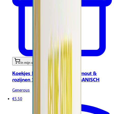
In mijn winkelwagen
Koekjes Martine Matin Havermout &
rozijnen 150gr (5 x 30g) ORGANISCH
Generous
€5.50