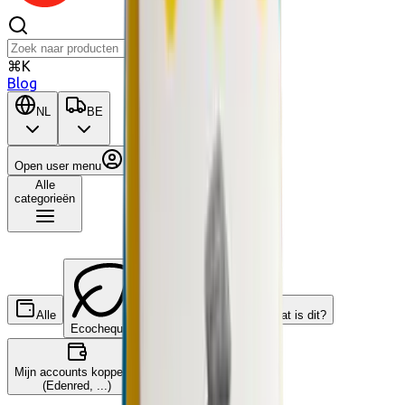
⌘K
Blog
NL
BE
Open user menu
Winkelwagen
Alle
categorieën
Alle
Wat is dit?
Ecocheques
Cadeaucheques
Mijn accounts koppelen
(Edenred, ...)