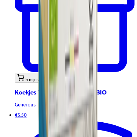
In mijn winkelwagen
Koekjes Victor Vanille 100gr BIO
Generous
€5.50