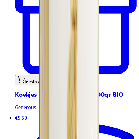
In mijn winkelwagen
Koekjes Charlotte Chocolat 100gr BIO
Generous
€5.50