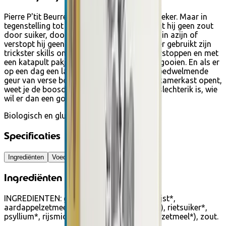
Pierre P'tit Beurre is een kleine boef, dat is zeker. Maar in
tegenstelling tot andere bedriegers vervangt hij geen zout
door suiker, doopt hij je tandenborstel niet in azijn of
verstopt hij geen haring in je schoenen. Peter gebruikt zijn
trickster skills om koekjes in je jaszak te verstoppen en met
een katapult pakjes koekjes door ramen te gooien. En als er
op een dag een lawine van koekjes met de bedwelmende
geur van verse boter op je valt als je je badkamerkast opent,
weet je de boosdoener. Maar als Peter een slechterik is, wie
wil er dan een goed mens zijn?
Biologisch en glutenvrij
Specificaties
Ingrediënten
Voedingsinformatie
Ingrediënten
INGREDIENTEN: glutenvrij meelmengsel* (rijst*,
aardappelzetmeel*, tapioca*), boter* (melk), rietsuiker*,
psyllium*, rijsmiddel (wijnsteencrème, maïszetmeel*), zout.