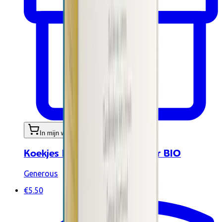
In mijn winkelwagen
Koekjes Nicole Noisette 100gr BIO
Generous
€5.50