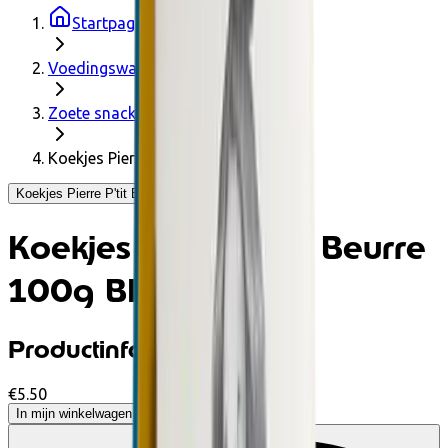
Startpagina
Voedingswaren
Zoete snack
Koekjes Pierre P'tit Beurre 100g BIO
Koekjes Pierre P'tit Beurre 100g BIO - Generous
Koekjes Pierre P'tit Beurre
100g BIO
Productinformatie
€5.50
In mijn winkelwagen