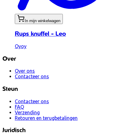
In mijn winkelwagen
Rups knuffel - Leo
Oyoy
Over
Over ons
Contacteer ons
Steun
Contacteer ons
FAQ
Verzending
Retouren en terugbetalingen
Juridisch