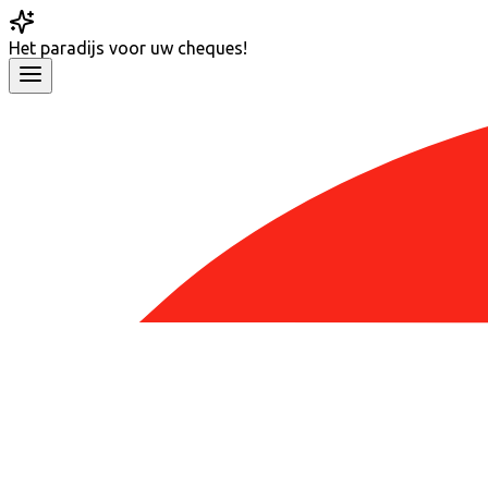
Het
paradijs
voor uw cheques!