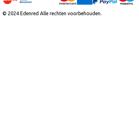
© 2024 Edenred Alle rechten voorbehouden.