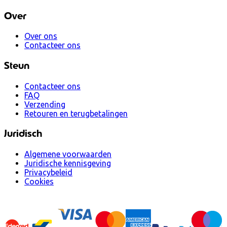
Over
Over ons
Contacteer ons
Steun
Contacteer ons
FAQ
Verzending
Retouren en terugbetalingen
Juridisch
Algemene voorwaarden
Juridische kennisgeving
Privacybeleid
Cookies