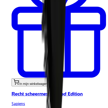
In mijn winkelwagen
Recht scheermes - Wood Edition
Sapiens