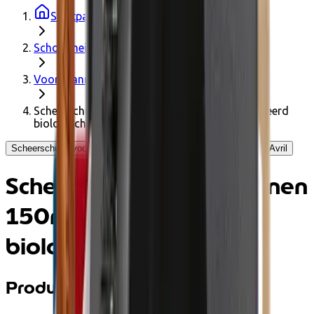
Startpagina
Schoonheid & welzijn
Voor mannen
Scheerschuim voor mannen 150ml - Gecertificeerd
biologisch
Scheerschuim voor mannen 150ml - Gecertificeerd biologisch - Avril
Scheerschuim voor mannen
150ml - Gecertificeerd
biologisch
Productinformatie