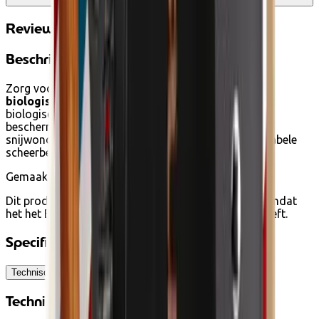
Reviews
Beschrijving
Zorg voor een glad scheerresultaat met
Avril's
biologische scheercrème
! De formule, verrijkt met
biologische aloë vera, vormt een film die uw huid
beschermt tegen irritatie en microscopisch kleine
snijwondjes. Het resultaat is een gladde en comfortabele
scheerbeurt !
Gemaakt in Frankrijk
Dit product kan worden gekocht met ecocheques omdat
het het Ecocert-label voor biologische cosmetica heeft.
Specificaties
Technische informatie
Ingrediënten
Gebruiksadvies
Technische informatie