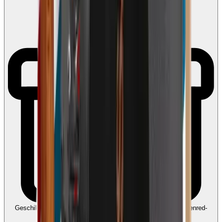
Geschikt voor Ecocheques en Cadeaucheques
Koppel uw Edenred-
account