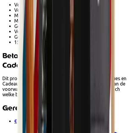
Voor alle huidtypes
Vormt een beschermende film tegen irritatie
Met biologische aloë vera*.
Met biologisch beukenknop extract *
Gecertificeerd biologisch door Ecocer
Veganistisch product
Gemaakt in Frankrijk
150 ml
Betalen met Ecocheques en
Cadeaucheques
Dit product kan je bij Ecoshop betalen met Ecocheques en
Cadeaucheques van Edenred wanneer het voldoet aan de
voorwaarden. Tijdens het afrekenen zie je automatisch
welke betaalopties beschikbaar zijn.
Gerelateerde producten
€42.90