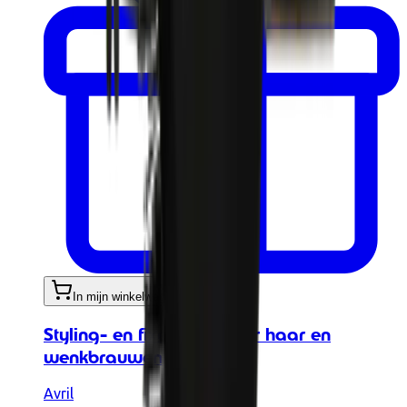
In mijn winkelwagen
Styling- en fixeer-gel voor haar en
wenkbrauwen
Avril