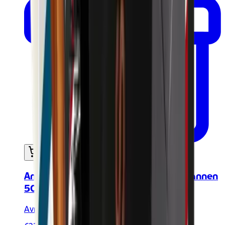
In mijn winkelwagen
Anti-verouderingsverzorging voor mannen
50ml - Gecertificeerd biologisch
Avril