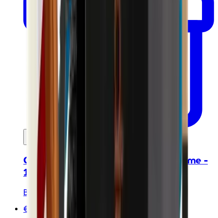
In mijn winkelwagen
Gecertificeerde biologische scheercrème -
120ml
Bivouak
€10.00