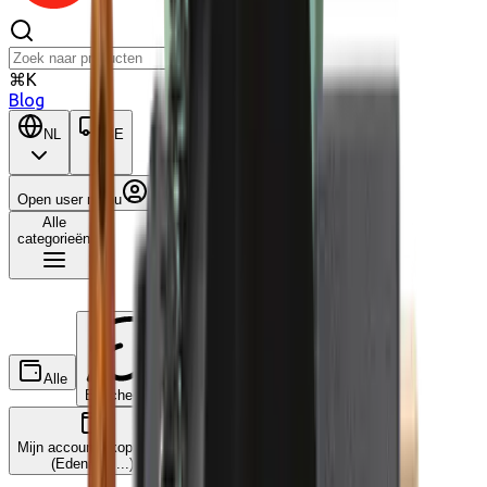
⌘K
Blog
NL
BE
Open user menu
Winkelwagen
Alle
categorieën
Alle
Wat is dit?
Ecocheques
Cadeaucheques
Mijn accounts koppelen
(Edenred, ...)