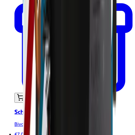
In mijn winkelwagen
Scheerstaaf - 90g
Bivouak
€7.00