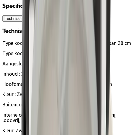
Specificaties
Technische informatie
Technische informatie
Type kookgerei: Koekenpan en sauteusepan Wokpan 28 cm
Type kookgerei : Koekenpan 1 Wokpan 28 cm
Aangesloten : Nee
Inhoud : 3,66 liter
Hoofdmateriaal: Aluminium Gerecycled aluminium
Kleur : Zwart
Buitencoating: Anti-aanbaklaag
Interne coating: Titanium antiaanbaklaag (PFOA-vrij,
loodvrij, cadmiumvrij)
Kleur: Zwart