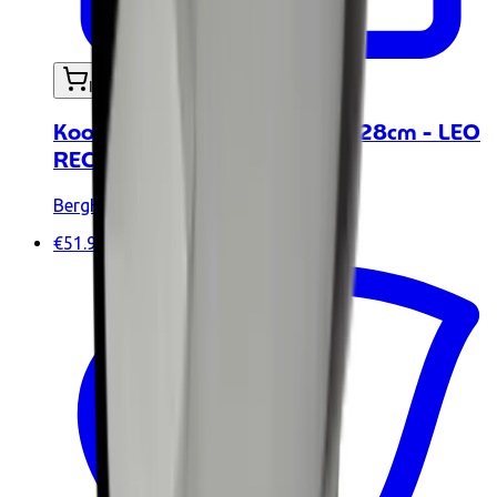
In mijn winkelwagen
Kookpot + antiaanbakdeksel 28cm - LEO
RECYCLED BH3950431
BergHoff
€51.90