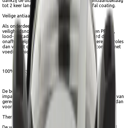
dankzij de ultra-verdichte lagen, gaat deze antiaanbaklaag
tot 2 keer langer mee dan een standaard Tefal coating.
Veilige antiaanbaklaag
Als onderdeel van ons streven naar strenge
veiligheidsnormen zijn al onze antiaanbaklagen PFOA-,
lood- en cadmiumvrij. Tests worden uitgevoerd door
onafhankelijke externe laboratoria met strengere controles
dan vereist door de huidige regelgeving voor contact met
voedingsmiddelen.
100% gerecycled aluminium
De behuizing van 100% gerecycled aluminium helpt de
impact op het milieu te verminderen: voor de productie van
gerecycled aluminium is tot 90% minder energie nodig dan
voor de productie van nieuw aluminium.
Thermo-Signal™-technologie
De verbeterde Thermo-Signal®-technologie kleurt rood