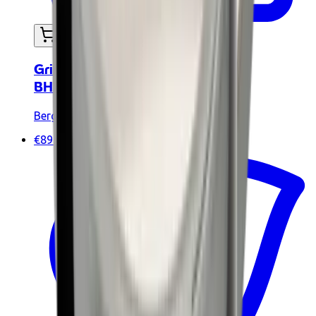
In mijn winkelwagen
Grillpan 28cm - LEO RECYCLED
BH3950436
BergHoff
€89.90