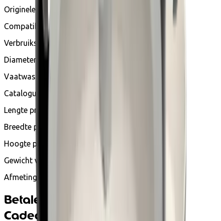
Originele garantie: 2 jaar
Compatibiliteit: Alle branders inclusief inductie
Verbruiksabonnement: Nee
Diameter : 28 cm
Vaatwasmachinebestendig : Ja
Catalogusnummer : G2671902
Lengte product : 28,7 cm
Breedte product : 46,5 cm
Hoogte product : 10,2 cm
Gewicht van het product : 1061 g
Afmetingen: 46,5 x 28,7 x 10,2 cm
Betalen met Ecocheques en
Cadeaucheques