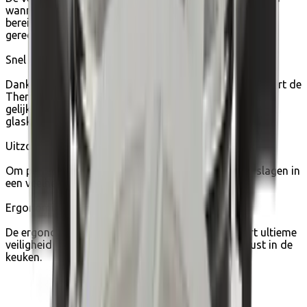
wanneer de ideale starttemperatuur voor het koken is
bereikt, zodat je elke keer verzekerd bent van heerlijke
gerechten met een perfecte textuur, kleur en smaak.
Snel en gelijkmatig koken
Dankzij de geavanceerde inductietechnologie garandeert de
Thermo-Fusion™-bodem een snelle opwarming en een
gelijkmatige garing. Geschikt voor gas, elektriciteit,
glaskeramiek en inductie.
Uitzonderlijke vorm
Om perfect te schroeien, sauteren en frituren en te slagen in
een veelheid aan Aziatische recepten
Ergonomische handgreep
De ergonomische bakelieten handgreep garandeert ultieme
veiligheid en gebruiksgemak voor meer gemoedsrust in de
keuken.