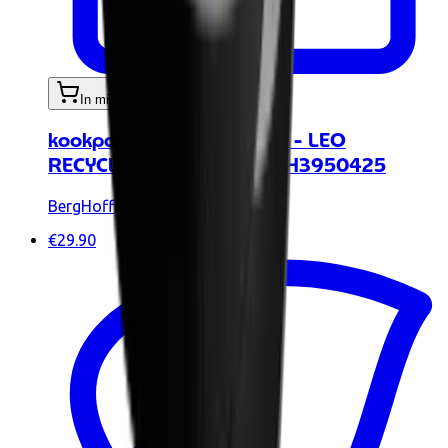
In mijn winkelwagen
kookpan met deksel 18cm - LEO
RECYCLED Balance MM BH3950425
BergHoff
€29.90