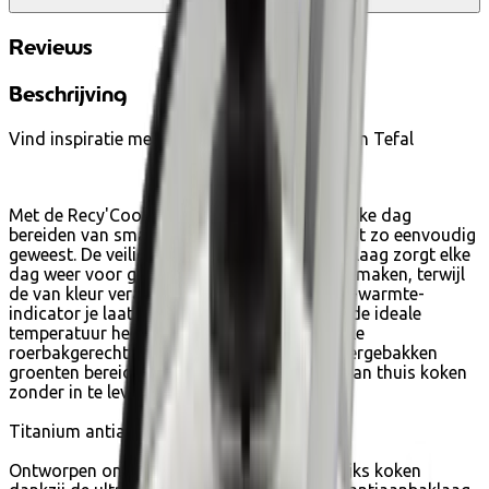
account
Reviews
Beschrijving
Vind inspiratie met de Recy'Cook wokpan van Tefal
Met de Recy'Cook wokpan van Tefal is het elke dag
bereiden van smakelijke maaltijden nog nooit zo eenvoudig
geweest. De veilige en duurzame antiaanbaklaag zorgt elke
dag weer voor gemakkelijk koken en schoonmaken, terwijl
de van kleur veranderende Thermo-Signal™-warmte-
indicator je laat weten wanneer de wokpan de ideale
temperatuur heeft bereikt. Of je nu smakelijke
roerbakgerechten, Aziatische noedels of roergebakken
groenten bereidt, ontdek de veelzijdigheid van thuis koken
zonder in te leveren op smaak.
Titanium antiaanbaklaag
Ontworpen om bestand te zijn tegen dagelijks koken