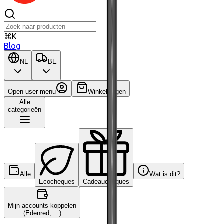
⌘K
Blog
NL
BE
Open user menu
Winkelwagen
Alle
categorieën
Alle
Wat is dit?
Ecocheques
Cadeaucheques
Mijn accounts koppelen
(Edenred, ...)