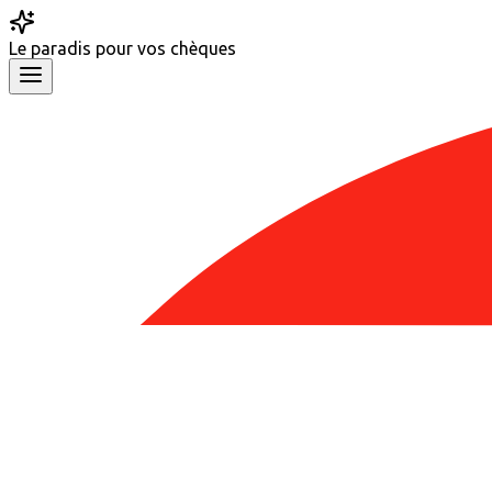
Le
paradis
pour vos chèques