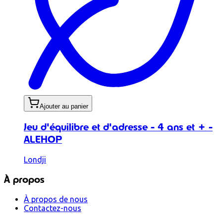
Ajouter au panier
Jeu d'équilibre et d'adresse - 4 ans et + -
ALEHOP
Londji
À propos
À propos de nous
Contactez-nous