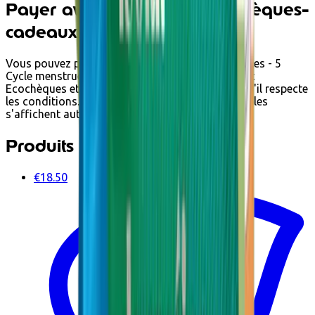
Payer avec Ecochèques et Chèques-
cadeaux
Vous pouvez payer Capsules aux huiles essentielles - 5
Cycle menstruel BIO - 30 caps chez Ecoshop avec
Ecochèques et Chèques-cadeaux Edenred lorsqu'il respecte
les conditions. Les options de paiement disponibles
s'affichent automatiquement au paiement.
Produits associés
€18.50