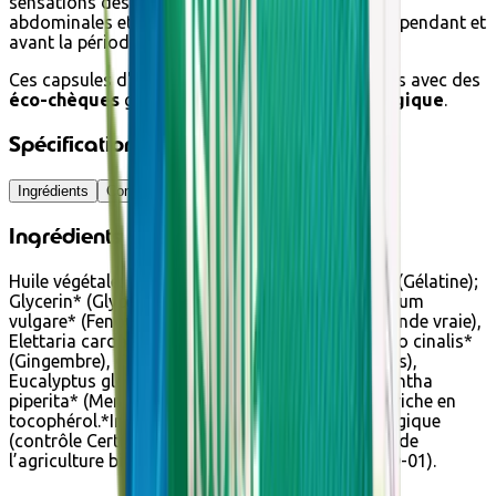
sensations désagréables au niveau des crampes
abdominales et de maintenir un équilibre mental pendant et
avant la période des règles.
Ces capsules d'huiles essentielles sont achetables avec des
éco-chèques
grâce au
label Agriculture Biologique
.
Spécifications
Ingrédients
Conseils d'utilisation
Ingrédients
Huile végétale: Brassica napus* (Colza); Gelatin* (Gélatine);
Glycerin* (Glycerine); Huiles essentielles: Foeniculum
vulgare* (Fenouil), Lavandula angustifolia* (Lavande vraie),
Elettaria cardamomum* (Cardamome), Zingiber o cinalis*
(Gingembre), Cymbopogon citratus* (Lemongrass),
Eucalyptus globulus* (Eucalyptus globuleux), Mentha
piperita* (Menthe poivrée); Antioxydant : extrait riche en
tocophérol.*Ingrédient issu de l’agriculture biologique
(contrôle Certisys BE-BIO-01) - BIO signifie : issu de
l’agriculture biologique (contrôle Certisys BE-BIO-01).