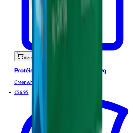
Ajouter au panier
Protéine Végétale BIO Café 900g
Greenwhey
€56.95