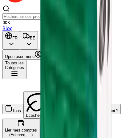
⌘K
Blog
FR
BE
Open user menu
Panier
Toutes les
Catégories
Tous
C'est quoi ?
Ecochèques
Chèques-cadeaux
Lier mes comptes
(Edenred, ...)