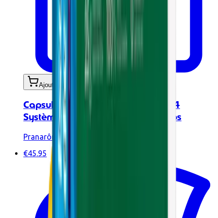
Ajouter au panier
Capsules aux huiles essentielles - 4
Système immunitaire BIO - 30 caps
Pranarôm
€45.95