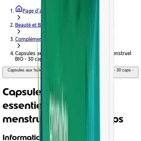
Page d'accueil
Beauté et Bien-être
Compléments alimentaires
Capsules aux huiles essentielles - 5 Cycle menstruel
BIO - 30 caps
Capsules aux huiles essentielles - 5 Cycle menstruel BIO - 30 caps -
Pranarôm
Capsules aux huiles
essentielles - 5 Cycle
menstruel BIO - 30 caps
Informations produit