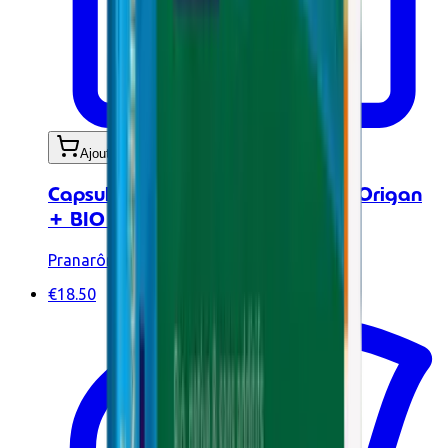
Ajouter au panier
Capsules aux huiles essentielles - Origan
+ BIO - 30 caps
Pranarôm
€18.50