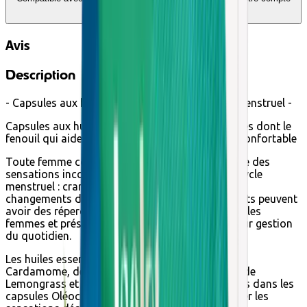
Edenred
Avis
Description
- Capsules aux huiles essentielles pour le cycle menstruel -
Capsules aux huiles essentielles 100% biologiques dont le
fenouil qui aide à maintenir un cycle menstruel confortable
Toute femme connait à un moment ou à un autre des
sensations inconfortables et gênantes liées au cycle
menstruel : crampes, états nauséeux, irritabilité,
changements d’humeur… ; tous ces désagréments peuvent
avoir des répercutions parfois importantes pour les
femmes et présenter de réels obstacles face à leur gestion
du quotidien.
Les huiles essentielles de Lavande, de Fenouil, de
Cardamome, de Gingembre, de Menthe poivrée, de
Lemongrass et d’Eucalyptus globuleux contenues dans les
capsules Oléocaps+ 5 BIO permettent de soulager les