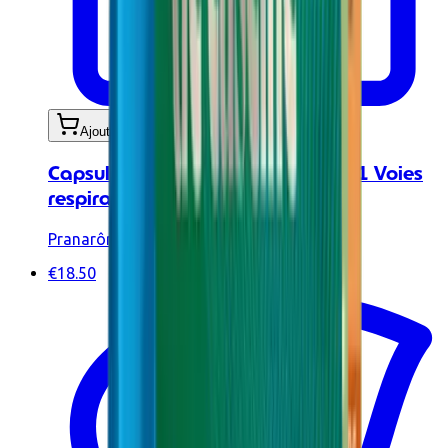
Ajouter au panier
Capsules aux huiles essentielles - 1 Voies
respiratoires BIO - 30 caps
Pranarôm
€18.50