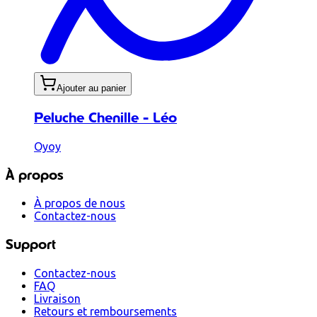
Ajouter au panier
Peluche Chenille - Léo
Oyoy
À propos
À propos de nous
Contactez-nous
Support
Contactez-nous
FAQ
Livraison
Retours et remboursements