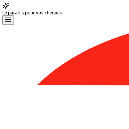
Le
paradis
pour vos chèques