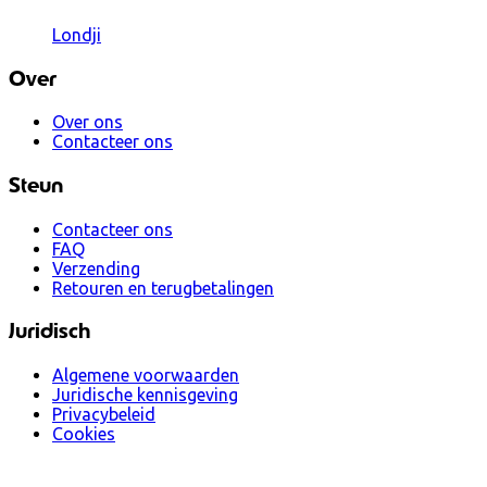
Londji
Over
Over ons
Contacteer ons
Steun
Contacteer ons
FAQ
Verzending
Retouren en terugbetalingen
Juridisch
Algemene voorwaarden
Juridische kennisgeving
Privacybeleid
Cookies