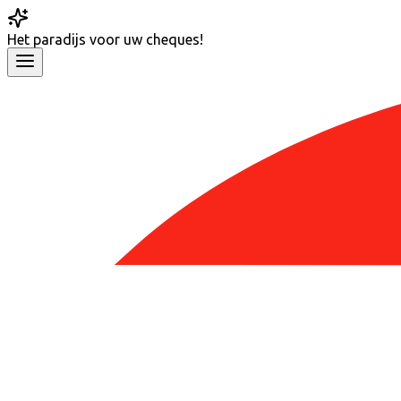
Het
paradijs
voor uw cheques!