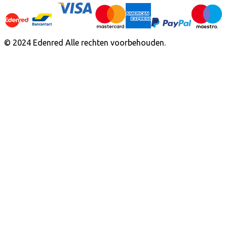
© 2024 Edenred Alle rechten voorbehouden.