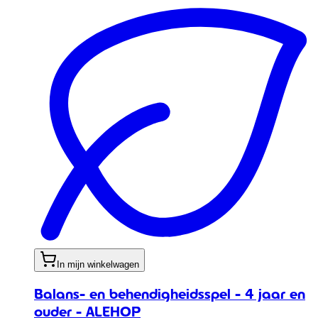
In mijn winkelwagen
Balans- en behendigheidsspel - 4 jaar en
ouder - ALEHOP