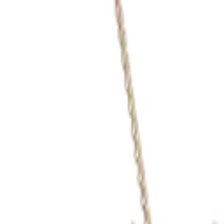
Het
paradijs
voor uw cheques!