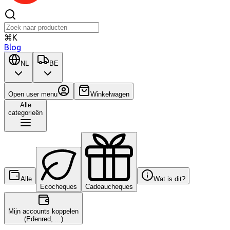
⌘K
Blog
NL
BE
Open user menu
Winkelwagen
Alle
categorieën
Alle
Wat is dit?
Ecocheques
Cadeaucheques
Mijn accounts koppelen
(Edenred, ...)