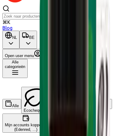
⌘K
Blog
NL
BE
Open user menu
Winkelwagen
Alle
categorieën
Alle
Wat is dit?
Ecocheques
Cadeaucheques
Mijn accounts koppelen
(Edenred, ...)