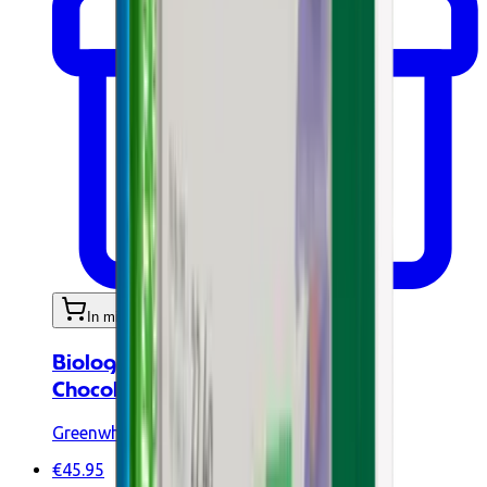
In mijn winkelwagen
Biologisch Wei-Eiwitconcentraat
Chocolade 900g
Greenwhey
€45.95