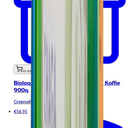
In mijn winkelwagen
Biologische plantaardige proteïne Koffie
900g
Greenwhey
€56.95