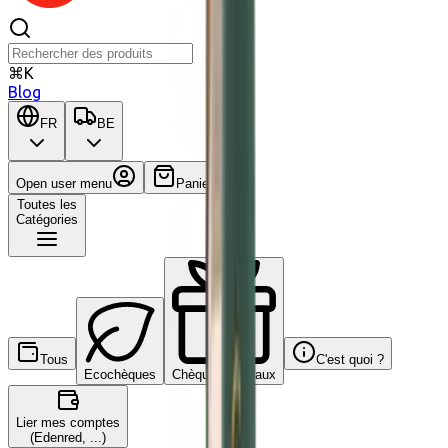
⌘K
Blog
FR
BE
Open user menu
Panier
Toutes les
Catégories
Tous
C'est quoi ?
Ecochèques
Chèques-cadeaux
Lier mes comptes
(Edenred, ...)