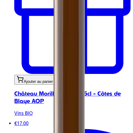
Ajouter au panier
Château Morillon rouge 75cl - Côtes de
Blaye AOP
Vins BIO
€17.00