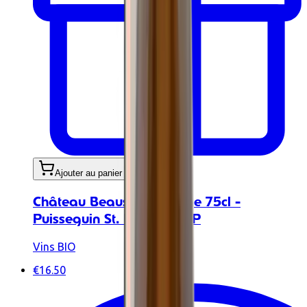
Ajouter au panier
Château Beausejour rouge 75cl -
Puisseguin St. Emilion AOP
Vins BIO
€16.50