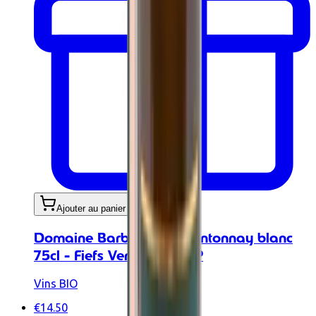
Ajouter au panier
Domaine Barbinières Chantonnay blanc
75cl - Fiefs Vendéens AOP
Vins BIO
€14.50