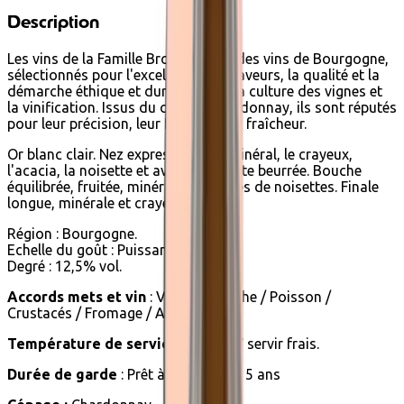
Description
Les vins de la Famille Brocard sont des vins de Bourgogne,
sélectionnés pour l'excellence des saveurs, la qualité et la
démarche éthique et durable dans la culture des vignes et
la vinification. Issus du cépage Chardonnay, ils sont réputés
pour leur précision, leur force et leur fraîcheur.
Or blanc clair. Nez expressif sur le minéral, le crayeux,
l'acacia, la noisette et avec une pointe beurrée. Bouche
équilibrée, fruitée, minérale aux notes de noisettes. Finale
longue, minérale et crayeuse.
Région : Bourgogne.
Echelle du goût : Puissant et frais.
Degré : 12,5% vol.
Accords mets et vin
: Viande Blanche / Poisson /
Crustacés / Fromage / Apéritif
Température de service
: 10° - 12° servir frais.
Durée de garde
: Prêt à boire et 3 à 5 ans