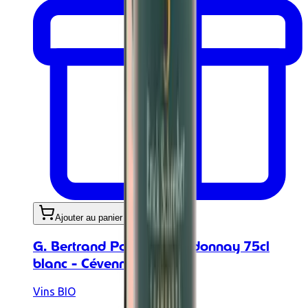
Ajouter au panier
G. Bertrand Pollinat Chardonnay 75cl
blanc - Cévennes IGP
Vins BIO