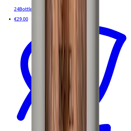
24Bottles
€29.00