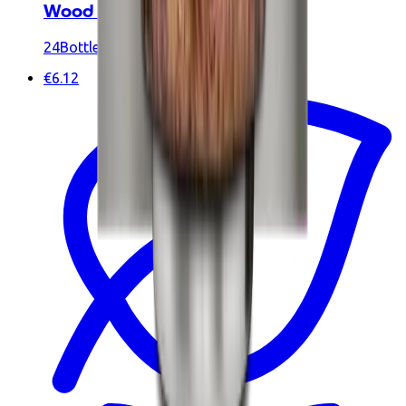
Wood 350 ml
24Bottles
€6.12