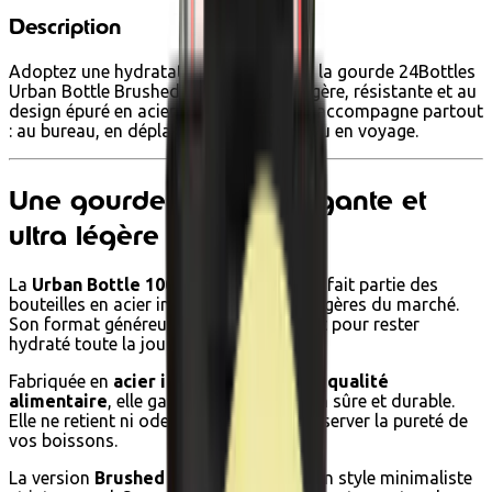
Description
Adoptez une hydratation durable avec la gourde 24Bottles
Urban Bottle Brushed Steel 1L. Ultra légère, résistante et au
design épuré en acier brossé, elle vous accompagne partout
: au bureau, en déplacement, au sport ou en voyage.
Une gourde inox 1L élégante et
ultra légère
La
Urban Bottle 1000 ml de 24Bottles
fait partie des
bouteilles en acier inoxydable les plus légères du marché.
Son format généreux d’1 litre est parfait pour rester
hydraté toute la journée.
Fabriquée en
acier inoxydable 18/8 de qualité
alimentaire
, elle garantit une utilisation sûre et durable.
Elle ne retient ni odeur ni goût, pour préserver la pureté de
vos boissons.
La version
Brushed Steel
séduit par son style minimaliste