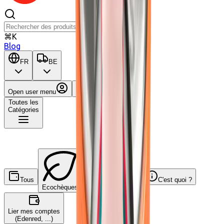
⌘K
Blog
FR
BE
Open user menu
Panier
Toutes les
Catégories
Tous
C'est quoi ?
Ecochèques
Chèques-cadeaux
Lier mes comptes
(Edenred, ...)