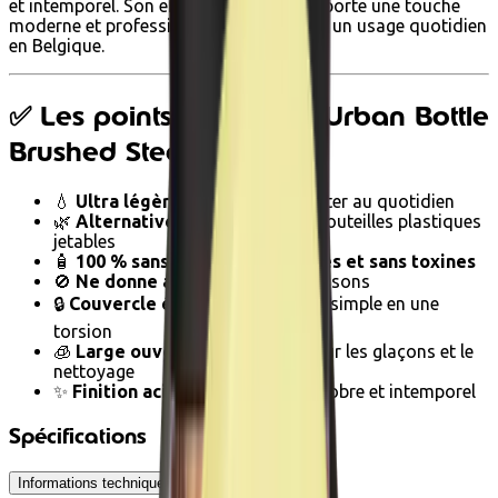
et intemporel. Son effet acier brossé apporte une touche
moderne et professionnelle, idéale pour un usage quotidien
en Belgique.
✅ Les points forts de la Urban Bottle
Brushed Steel 1L
💧
Ultra légère
: facile à transporter au quotidien
🌿
Alternative écologique
aux bouteilles plastiques
jetables
🧴
100 % sans BPA, sans phtalates et sans toxines
🚫
Ne donne aucun goût
aux boissons
🔒
Couvercle étanche
– ouverture simple en une
torsion
🧊
Large ouverture
: pratique pour les glaçons et le
nettoyage
✨
Finition acier brossé
: design sobre et intemporel
Spécifications
Informations techniques
Conseils d'utilisation