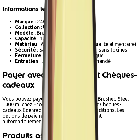
Informations techniques
Marque
: 24Bottles
Collection
: Urban
Modèle
: Brushed Steel
Capacité
: 1000 ml (1 litre)
Matériau
: Acier inoxydable 18/8 (qualité alimentaire)
Sécurité
: Sans BPA, sans phtalates, sans toxines
Fermeture
: Bouchon à vis hermétique
Entretien
: Lavage à la main recommandé
Payer avec Ecochèques et Chèques-
cadeaux
Vous pouvez payer Gourde - Urban Bottle Brushed Steel
1000 ml chez Ecoshop avec Ecochèques et Chèques-
cadeaux Edenred lorsqu'il respecte les conditions. Les
options de paiement disponibles s'affichent
automatiquement au paiement.
Produits associés