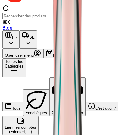
⌘K
Blog
FR
BE
Open user menu
Panier
Toutes les
Catégories
Tous
C'est quoi ?
Ecochèques
Chèques-cadeaux
Lier mes comptes
(Edenred, ...)