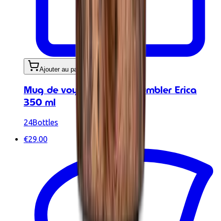
Ajouter au panier
Mug de voyage - Travel Tumbler Erica
350 ml
24Bottles
€29.00