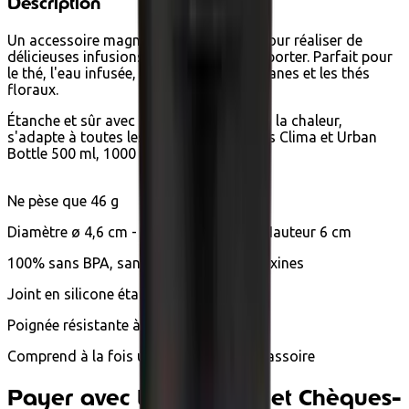
Description
Un accessoire magnifiquement conçu pour réaliser de
délicieuses infusions savoureuses à emporter. Parfait pour
le thé, l'eau infusée, les infusions, les tisanes et les thés
floraux.
Étanche et sûr avec poignée résistante à la chaleur,
s'adapte à toutes les tailles de bouteilles Clima et Urban
Bottle 500 ml, 1000 ml.
Ne pèse que 46 g
Diamètre ø 4,6 cm - Bouche ø 2,9 cm - Hauteur 6 cm
100% sans BPA, sans phtalates, sans toxines
Joint en silicone étanche
Poignée résistante à la chaleur
Comprend à la fois un infuseur et une passoire
Payer avec Ecochèques et Chèques-