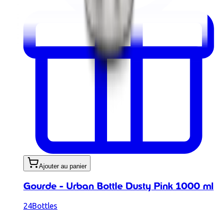
Ajouter au panier
Gourde - Urban Bottle Dusty Pink 1000 ml
24Bottles