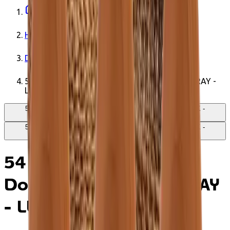
Startpagina
Huis
Decoratie
54 cm hoog dienblad - Donkerbruin - TABLE TRAY -
LURIK
54 cm hoog dienblad - Donkerbruin - TABLE TRAY - LURIK -
Originalhome
54 cm hoog dienblad - Donkerbruin - TABLE TRAY - LURIK -
Originalhome
54 cm hoog dienblad -
Donkerbruin - TABLE TRAY
- LURIK