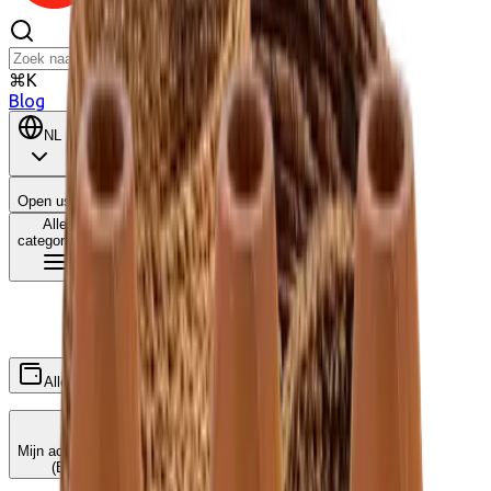
⌘K
Blog
NL
BE
Open user menu
Winkelwagen
Alle
categorieën
Alle
Wat is dit?
Ecocheques
Cadeaucheques
Mijn accounts koppelen
(Edenred, ...)