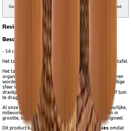
Geschikt voor Ecocheques en Cadeaucheques
Koppel uw Edenred-
account
Reviews
Beschrijving
- 54 cm tafelblad -
Het tafelblad is het middelpunt van je eettafel of salontafel.
Het tafelblad is een perfecte mix van minimalisme en
organische vormen en kan op veel verschillende manieren
worden gebruikt. Versier het met kaarsen om een gezellige
sfeer in je woonkamer te creëren, of gebruik het om
drankjes en eten van de keuken naar de woonkamer of tuin
te dragen.
Al onze producten zijn handgemaakt van 100% natuurlijke,
milieuvriendelijke materialen. Ze kunnen iets variëren in
grootte, vorm en kleur, maar zijn allemaal 100% origineel.
Dit product kan worden gekocht met
ecocheques
omdat