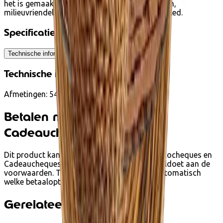
het is gemaakt van 100% natuurlijke materialen,
milieuvriendelijk is en snel kan worden gerecycled.
Specificaties
Technische informatie
Technische informatie
Afmetingen: 54 x 54 x 10cm
Betalen met Ecocheques en
Cadeaucheques
Dit product kan je bij Ecoshop betalen met Ecocheques en
Cadeaucheques van Edenred wanneer het voldoet aan de
voorwaarden. Tijdens het afrekenen zie je automatisch
welke betaalopties beschikbaar zijn.
Gerelateerde producten