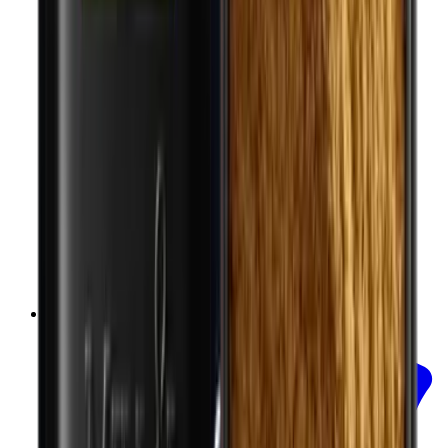
In mijn winkelwagen
Biologische extra olijfolie van eerste
persing - OLIO - 250ml
Occhiolino
€11.00