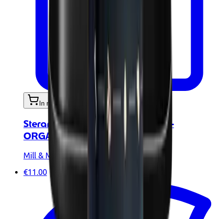
In mijn winkelwagen
Steranijs - WORTEL STEENANIJS -
ORGANISCH 30g
Mill & Mortar
€11.00