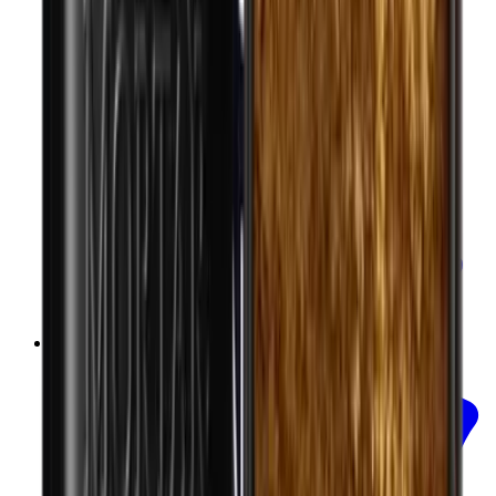
In mijn winkelwagen
Sumac poeder - SUMAC - ORGANIC 50g
Mill & Mortar
€12.50