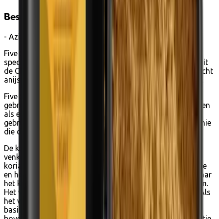
Beschrijving
- Aziatisch kruidenmengsel -
Five Spice is een van de meest populaire en klassieke
specerijen in de Aziatische keuken en bevat vijf smaken uit
de Chinese keuken - zoet, zuur, bitter, pittig en zout. De licht
anijssmaak is een hit bij zowel kinderen als volwassenen.
Five Spice is perfect voor eend, waar het kan worden
gebruikt in een marinade die over eend wordt gestreken en
als een rub op eendenborst. Five Spice kan ook worden
gebruikt in gebak, vooral voor de klassieke kerstcharmonie
die de specerij verleent aan bonbons en ander gebak.
De kern van de Five Spice in Mill & Mortar editie is
venkelzaad en anijs, versterkt met kruidnagel, kaneel en
koriander. Je kunt dit mengsel mengen met een beetje olie
en het direct op het vlees smeren voordat je het bakt, maar
het kan zeker nuttig zijn om het een paar uur te marineren.
Het vlees kan worden gegrild of geroosterd in een wok. Als
het vlees gaar is, breng je met een snufje vers gehakte
basilicum of terragon alle smaken van je gerecht naar
boven. Een komkommersalade met koriander en een beetje