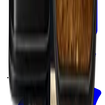
In mijn winkelwagen
Mild gerookt paprikapoeder - SMOKED
SWEET PAPRIKA - ORGANIC 50g
Mill & Mortar
€11.00