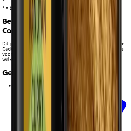
* = biologisch
Betalen met Ecocheques en
Cadeaucheques
Dit product kan je bij Ecoshop betalen met Ecocheques en
Cadeaucheques van Edenred wanneer het voldoet aan de
voorwaarden. Tijdens het afrekenen zie je automatisch
welke betaalopties beschikbaar zijn.
Gerelateerde producten
€14.00