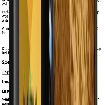
chilipeper past perfect bij Five Spice gemarineerd vlees.
Perfect voor het marineren van alle soorten gevogelte (kip
wortel, kalkoen of eend) en varkensvlees (gebraad,
entrecote, gehakt, ribbetjes of karbonades).
Afmetingen: 6 cm (diepte) x 6 cm (hoogte) x 6 cm (diepte)
Nettogewicht: 50g
Dit product kan gekocht worden met
eco-bonnen
, dankzij
het
Biologische landbouw label.
Specificaties
Ingrediënten
Ingrediënten
Lijst van ingrediënten
Venkelzaad *, Sri Lankaanse kaneel *, steranijs *, piment *,
gember *, kruidnagel *.