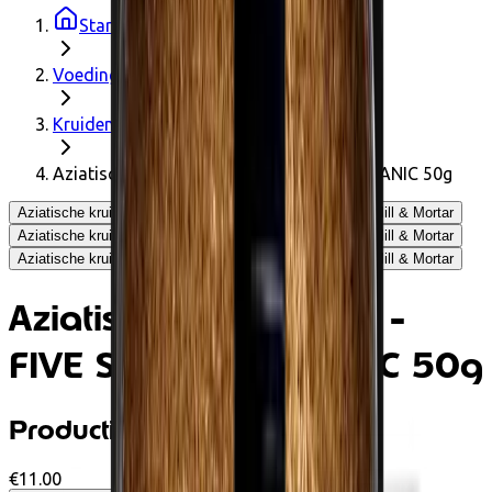
Startpagina
Voedingswaren
Kruiden
Aziatische kruidenmix - FIVE SPICE - ORGANIC 50g
Aziatische kruidenmix - FIVE SPICE - ORGANIC 50g - Mill & Mortar
Aziatische kruidenmix - FIVE SPICE - ORGANIC 50g - Mill & Mortar
Aziatische kruidenmix - FIVE SPICE - ORGANIC 50g - Mill & Mortar
Aziatische kruidenmix -
FIVE SPICE - ORGANIC 50g
Productinformatie
€11.00