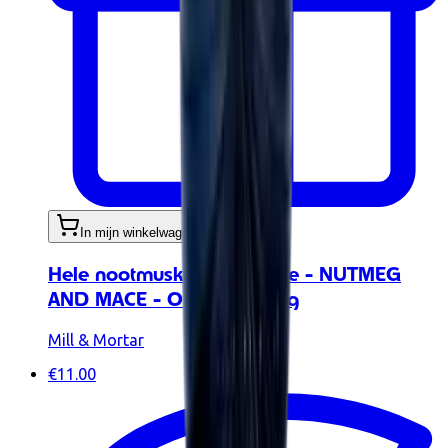
In mijn winkelwagen
Hele nootmuskaat en foelie - NUTMEG
AND MACE - ORGANIC 45g
Mill & Mortar
€11.00