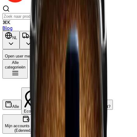
⌘K
Blog
NL
BE
Open user menu
Winkelwagen
Alle
categorieën
Alle
Wat is dit?
Ecocheques
Cadeaucheques
Mijn accounts koppelen
(Edenred, ...)