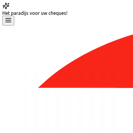
Het
paradijs
voor uw cheques!