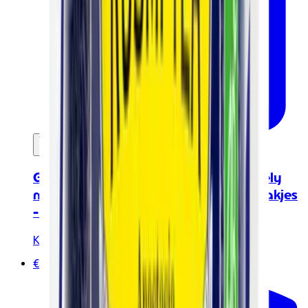
In mijn winkelwagen
Groene thee met citrusvruchten - Lovely
morning - Doos van 20 mousseline zakjes
- 40 gr
Kusmi Tea
€26.90