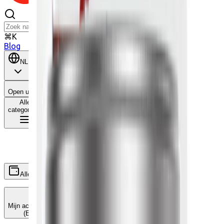
⌘K
Blog
NL
BE
Open user menu
Winkelwagen
Alle
categorieën
Alle
Wat is dit?
Ecocheques
Cadeaucheques
Mijn accounts koppelen
(Edenred, ...)