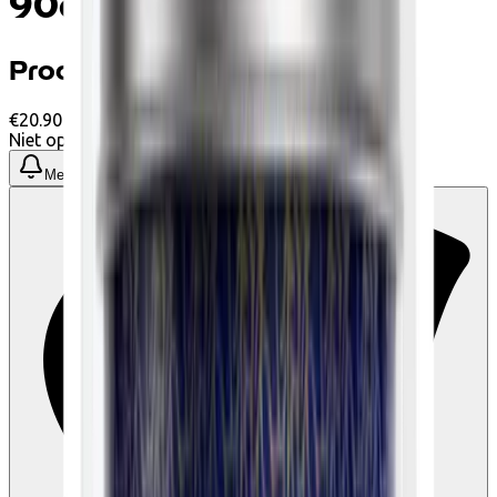
90gr
Productinformatie
€20.90
Niet op voorraad
Meld me wanneer beschikbaar