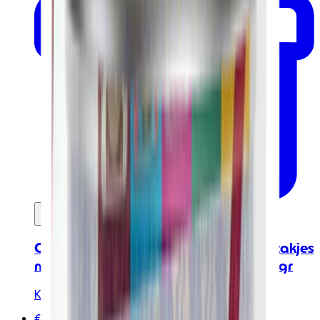
In mijn winkelwagen
Ontdekkingsdoos - 45 verpakte theezakjes
met biologische thee en infusies - 96 gr
Kusmi Tea
€40.00