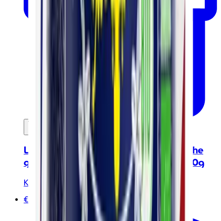
In mijn winkelwagen
Les Bien-être Geschenkset - Biologische
groene thee maté kruidenthee - 5 x 20g
Kusmi Tea
€26.90