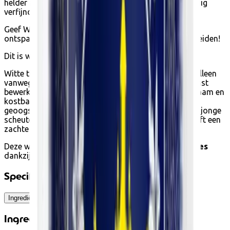
helder als de bergamot en de citroen die deze oneindig
verfijnde melange bekronen.
Geef White Anastasia carte blanche om uw
ontspanningspauzes gedurende de hele dag te begeleiden!
Dit is wat je moet weten:
Witte thee symboliseert zuiverheid. Maar het is niet alleen
vanwege de kleur! Dat komt vooral omdat het de minst
bewerkte thee is, en dus het minst geoxideerd. Zeldzaam en
kostbaar, het wordt twee keer per jaar met de hand
geoogst. Zijn lange, dunne bladeren zijn bezaaid met jonge
scheuten en knoppen. De witte thee is delicaat en heeft een
zachte en fluweelachtige textuur.
Deze witte thee kan worden gekocht met
eco-cheques
dankzij het label van
biologische landbouw
.
Specificaties
Ingrediënten
Gebruiksadvies
Ingrediënten