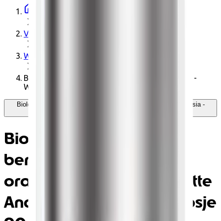
Startpagina
Voedingswaren
Warme drank
Biologische witte bergamot oranjebloesemthee -
Witte Anastasia - Metalen doosje 90gr
Biologische witte bergamot oranjebloesemthee - Witte Anastasia -
Metalen doosje 90gr - Kusmi Tea
Biologische witte
bergamot
oranjebloesemthee - Witte
Anastasia - Metalen doosje