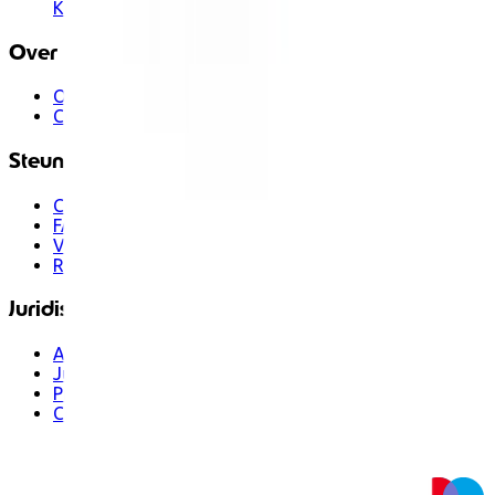
Kusmi Tea
Over
Over ons
Contacteer ons
Steun
Contacteer ons
FAQ
Verzending
Retouren en terugbetalingen
Juridisch
Algemene voorwaarden
Juridische kennisgeving
Privacybeleid
Cookies