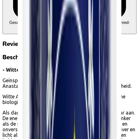
Geschikt voor Ecocheques en Cadeaucheques
Koppel uw Edenred-
account
Reviews
Beschrijving
- Witte thee met bergamot en oranjebloesem -
Geïnspireerd door haar grote zus, combineert White
Anastasia Organic witte thee met delicatesse en lichtheid.
Witte Anastasia, het kleine zusje van Kusmi's iconische
biologische thee, is onmogelijk te weerstaan.
Als dag en nacht vullen deze twee schoonheden elkaar aan.
De ene is zo helder als de dageraad, de andere zo donker
als de schemering. Terwijl haar oudere zus een rebels en
onverschrokken karakter heeft, is Witte Anastasia zuiver en
licht als witte thee. Delicaat als oranjebloesem. Pittig en