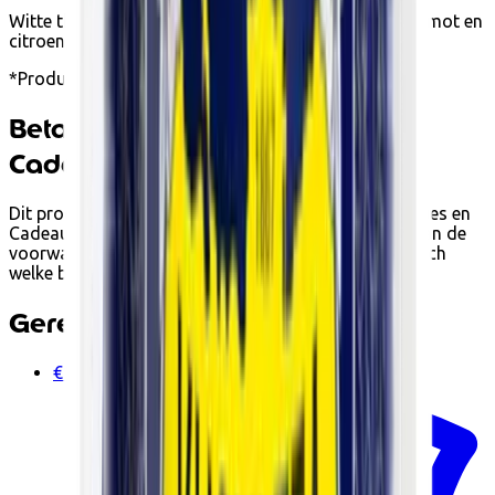
Witte thee*, groene thee*, essentiële oliën van bergamot en
citroen, natuurlijke aroma's
*Producten uit de biologische landbouw
Betalen met Ecocheques en
Cadeaucheques
Dit product kan je bij Ecoshop betalen met Ecocheques en
Cadeaucheques van Edenred wanneer het voldoet aan de
voorwaarden. Tijdens het afrekenen zie je automatisch
welke betaalopties beschikbaar zijn.
Gerelateerde producten
€11.00