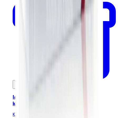
In mijn winkelwagen
Infusions - Doos met 45 biologische
kruidentheezakjes - 92.5gr
Kusmi Tea