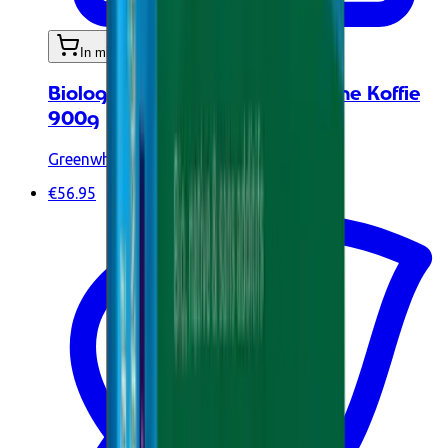
In mijn winkelwagen
Biologische plantaardige proteïne Koffie
900g
Greenwhey
€56.95