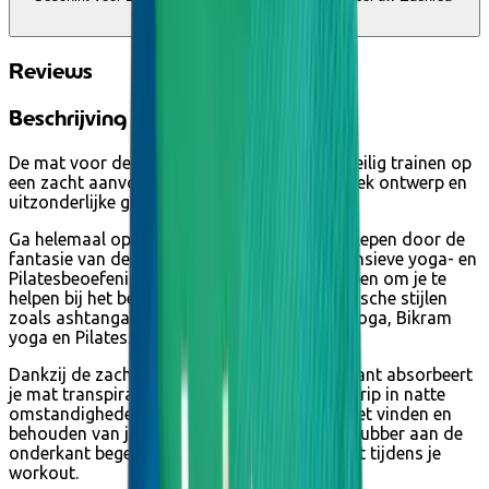
account
Reviews
Beschrijving
De mat voor de meest intense stijlen, voor veilig trainen op
een zacht aanvoelend oppervlak met een uniek ontwerp en
uitzonderlijke grip op nat wegdek.
Ga helemaal op in je practice en laat je meeslepen door de
fantasie van deze yogamat, ideaal voor intensieve yoga- en
Pilatesbeoefening. De Energy mat is ontworpen om je te
helpen bij het beoefenen van intense, dynamische stijlen
zoals ashtanga yoga, power yoga, vinyasa yoga, Bikram
yoga en Pilates.
Dankzij de zachte microvezel aan de bovenkant absorbeert
je mat transpiratie en zorgt voor maximale grip in natte
omstandigheden, de middenlijn helpt je bij het vinden en
behouden van je uitlijning en het natuurlijke rubber aan de
onderkant begeleidt je en zorgt voor comfort tijdens je
workout.