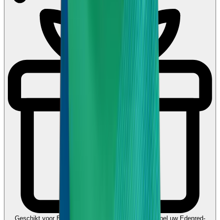
Geschikt voor Ecocheques en Cadeaucheques
Koppel uw Edenred-