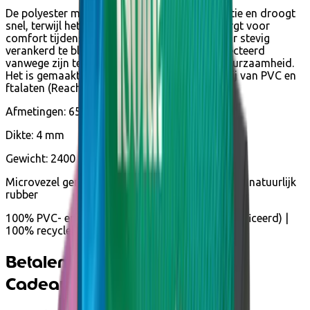
De polyester microvezel absorbeert transpiratie en droogt
snel, terwijl het 100% natuurrubber (latex) zorgt voor
comfort tijdens het oefenen en stabiliteit door stevig
verankerd te blijven aan de vloer. Het is geselecteerd
vanwege zijn technische eigenschappen en duurzaamheid.
Het is gemaakt van gerecyclede stof, 100% vrij van PVC en
ftalaten (Reach en Rosh gecertificeerd).
Afmetingen: 65 x 185 cm
Dikte: 4 mm
Gewicht: 2400 gram
Microvezel gemaakt van gerecycled polyester en natuurlijk
rubber
100% PVC- en ftalaatvrij (Reach en Rohs gecertificeerd) |
100% recyclebaar
Betalen met Ecocheques en
Cadeaucheques