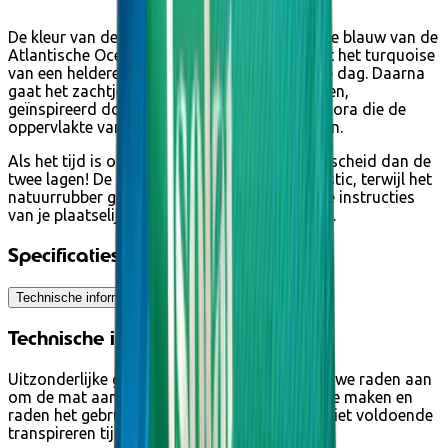
De kleur van deze mat varieert van het intense blauw van de
Atlantische Oceaan, vol onderwaterleven, tot het turquoise
van een heldere hemel op een warme zonnige dag. Daarna
gaat het zachtjes over in een rustgevend groen,
geïnspireerd door de vele tinten weelderige flora die de
oppervlakte van dit magische eiland bedekken.
Als het tijd is om je Energy tapijt te recyclen, scheid dan de
twee lagen! De gekleurde stof gaat in het plastic, terwijl het
natuurrubber gerecycled kan worden door de instructies
van je plaatselijke recyclingcentrum te volgen.
Specificaties
Technische informatie
Technische informatie
Uitzonderlijke grip in natte omstandigheden (we raden aan
om de mat aan het begin van de les vochtig te maken en
raden het gebruik ervan af voor mensen die niet voldoende
transpireren tijdens het oefenen).