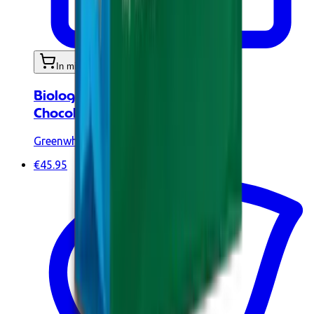
In mijn winkelwagen
Biologisch Wei-Eiwitconcentraat
Chocolade 900g
Greenwhey
€45.95