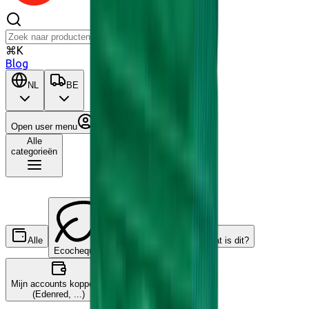
⌘K
Blog
NL
BE
Open user menu
Winkelwagen
Alle
categorieën
Alle
Wat is dit?
Ecocheques
Cadeaucheques
Mijn accounts koppelen
(Edenred, ...)