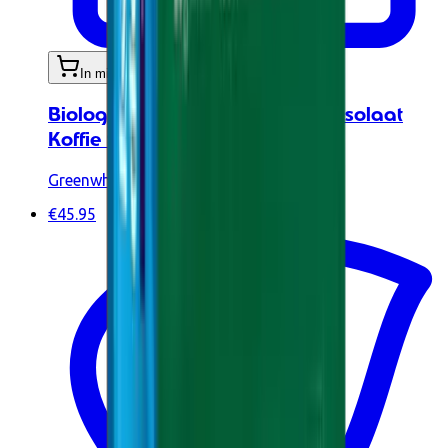
In mijn winkelwagen
Biologisch Natief Whey Protein Isolaat
Koffie 900g
Greenwhey
€45.95