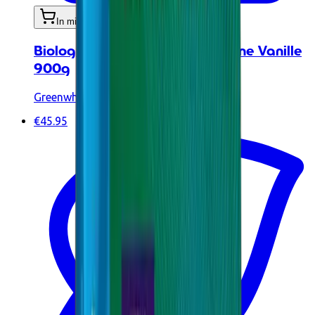
In mijn winkelwagen
Biologische plantaardige proteïne Vanille
900g
Greenwhey
€45.95