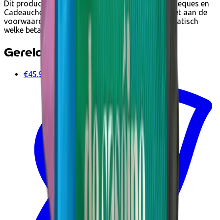
Dit product kan je bij Ecoshop betalen met Ecocheques en
Cadeaucheques van Edenred wanneer het voldoet aan de
voorwaarden. Tijdens het afrekenen zie je automatisch
welke betaalopties beschikbaar zijn.
Gerelateerde producten
€45.95