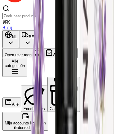
⌘K
Blog
NL
BE
Open user menu
Winkelwagen
Alle
categorieën
Alle
Wat is dit?
Ecocheques
Cadeaucheques
Mijn accounts koppelen
(Edenred, ...)