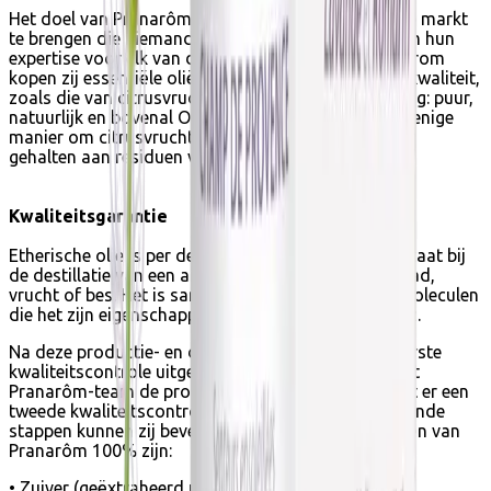
Het doel van Pranarôm is om essentiële oliën op de markt
te brengen die niemand anders aanbiedt. En ook om hun
expertise voor elk van deze oliën in te brengen. Daarom
kopen zij essentiële oliën van de hoogst mogelijke kwaliteit,
zoals die van citrusvruchten. Hun beleid is eenvoudig: puur,
natuurlijk en bovenal ORGANISCH. Biologisch is de enige
manier om citrusvruchten te krijgen met de laagste
gehalten aan residuen van bestrijdingsmiddelen.
Kwaliteitsgarantie
Etherische olie is per definitie het product dat ontstaat bij
de destillatie van een aromatische plant, bloem, zaad,
vrucht of bes. Het is samengesteld uit chemische moleculen
die het zijn eigenschappen geven, zoals fenolen, enz.
Na deze productie- en distillatiefasen wordt een eerste
kwaliteitscontrole uitgevoerd. Vervolgens neemt het
Pranarôm-team de producten in ontvangst en vindt er een
tweede kwaliteitscontrole plaats. Na deze verschillende
stappen kunnen zij bevestigen dat de essentiële oliën van
Pranarôm 100% zijn:
• Zuiver (geëxtraheerd uit één plantensoort of