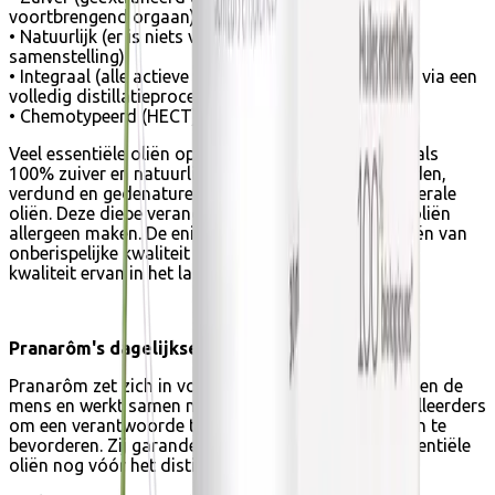
voortbrengend orgaan).
• Natuurlijk (er is niets veranderd aan de natuurlijke
samenstelling).
• Integraal (alle actieve moleculen zijn geëxtraheerd via een
volledig distillatieproces, TOTUM genaamd).
• Chemotypeerd (HECT), chemisch gedefinieerd.
Veel essentiële oliën op de markt worden verkocht als
100% zuiver en natuurlijk. Zij worden echter versneden,
verdund en gedenatureerd met plantaardige of minerale
oliën. Deze diepe veranderingen kunnen essentiële oliën
allergeen maken. De enige manier om etherische oliën van
onberispelijke kwaliteit te kunnen leveren is door de
kwaliteit ervan in het laboratorium te controleren.
Pranarôm's dagelijkse handelingen
Pranarôm zet zich in voor het respect van de aarde en de
mens en werkt samen met zijn producenten en distilleerders
om een verantwoorde teelt van aromatische planten te
bevorderen. Zij garanderen de kwaliteit van hun essentiële
oliën nog vóór het distillatieproces: