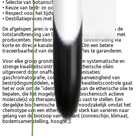
• Selectie van botanisch gecertificeerde planten
• Keuze van teelt- en oogstmethoden
• Respect voor het tijdstip van de oogst
• Destillatieproces met stoom
De afgelopen jaren is veel tijd en energie gestoken in de
totstandbrenging van langetermijnpartnerschappen met
producenten. Hierdoor konden zij de bevoorrading via
korte en directe kanalen verzekeren. Om een betere
traceerbaarheid van de plant tot de fles te garanderen.
Voor elke groep grondstoffen worden systematische en
strenge kwaliteitscontroles van de etherische oliën
uitgevoerd door onafhankelijke organisaties:
gaschromatografie, controle op de aanwezigheid van
bestrijdingsmiddelen, enz. Naast de kwaliteitscontrole gaat
het er ook om de "identiteitskaart" van de etherische olie te
bepalen, die het mogelijk maakt de biochemisch actieve
molecule(s) op therapeutisch niveau vast te stellen. Een
dergelijke biochemische analyse is noodzakelijk omdat het
chemotype van een etherische olie sterk kan variëren naar
gelang van de biotoop van de plant (zonneschijn, klimaat,
bodemsamenstelling, hoogte...).