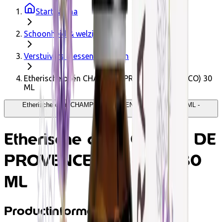
Startpagina
Schoonheid & welzijn
Verstuivers & essentiële oliën
Etherische oliën CHAMP DE PROVENCE BIO (ECO) 30
ML
Etherische oliën CHAMP DE PROVENCE BIO (ECO) 30 ML -
Pranarôm
Etherische oliën CHAMP DE
PROVENCE BIO (ECO) 30
ML
Productinformatie