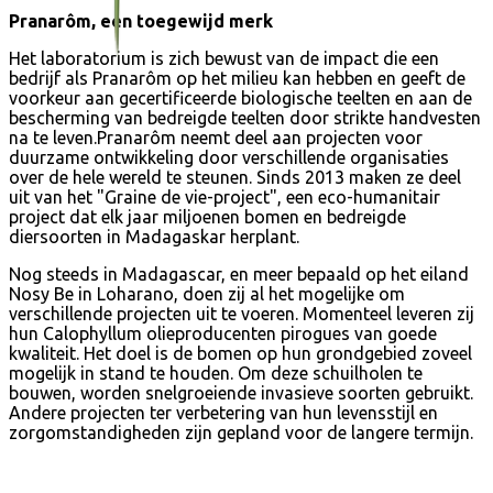
Pranarôm, een toegewijd merk
Het laboratorium is zich bewust van de impact die een
bedrijf als Pranarôm op het milieu kan hebben en geeft de
voorkeur aan gecertificeerde biologische teelten en aan de
bescherming van bedreigde teelten door strikte handvesten
na te leven.Pranarôm neemt deel aan projecten voor
duurzame ontwikkeling door verschillende organisaties
over de hele wereld te steunen. Sinds 2013 maken ze deel
uit van het "Graine de vie-project", een eco-humanitair
project dat elk jaar miljoenen bomen en bedreigde
diersoorten in Madagaskar herplant.
Nog steeds in Madagascar, en meer bepaald op het eiland
Nosy Be in Loharano, doen zij al het mogelijke om
verschillende projecten uit te voeren. Momenteel leveren zij
hun Calophyllum olieproducenten pirogues van goede
kwaliteit. Het doel is de bomen op hun grondgebied zoveel
mogelijk in stand te houden. Om deze schuilholen te
bouwen, worden snelgroeiende invasieve soorten gebruikt.
Andere projecten ter verbetering van hun levensstijl en
zorgomstandigheden zijn gepland voor de langere termijn.