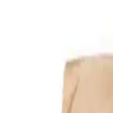
Het
paradijs
voor uw cheques!