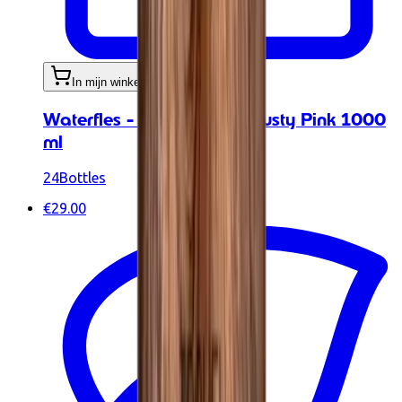
In mijn winkelwagen
Waterfles - Urban Bottle Dusty Pink 1000
ml
24Bottles
€29.00