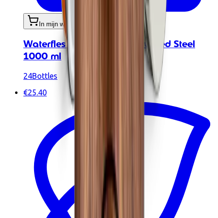
In mijn winkelwagen
Waterfles - Urban Bottle Brushed Steel
1000 ml
24Bottles
€25.40