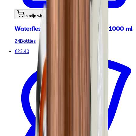
In mijn winkelwagen
Waterfles - Urban Bottle Hot Red 1000 ml
24Bottles
€25.40