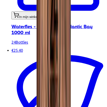
In mijn winkelwagen
Waterfles - Urban Bottle Atlantic Bay
1000 ml
24Bottles
€25.40