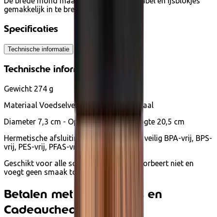
De brede mond maakt drinken comfortabel en ijsblokjes
gemakkelijk in te brengen.
Specificaties
Technische informatie
Technische informatie
Gewicht 274 g
Materiaal Voedselveilig 18/8 roestvrij staal
Diameter 7,3 cm - Opening 3,3 cm - Hoogte 20,5 cm
Hermetische afsluiting: Silicone -- 100% veilig BPA-vrij, BPS-
vrij, PES-vrij, PFAS-vrij en ftalaatvrij
Geschikt voor alle soorten dranken, absorbeert niet en
voegt geen smaak toe.
Betalen met Ecocheques en
Cadeaucheques