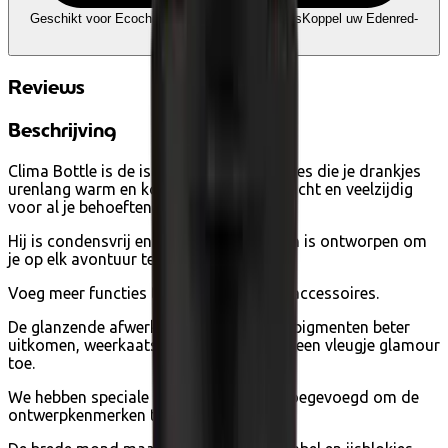
Geschikt voor Ecocheques en Cadeaucheques
Koppel uw Edenred-
account
Reviews
Beschrijving
Clima Bottle is de isothermische waterfles die je drankjes
urenlang warm en koud houdt, lichtgewicht en veelzijdig
voor al je behoeften.
Hij is condensvrij en ruimtebesparend en is ontworpen om
je op elk avontuur te volgen.
Voeg meer functies toe met doppen en accessoires.
De glanzende afwerking laat kleuren en pigmenten beter
uitkomen, weerkaatst het licht en voegt een vleugje glamour
toe.
We hebben speciale 3D Glossy details toegevoegd om de
ontwerpkenmerken te benadrukken.