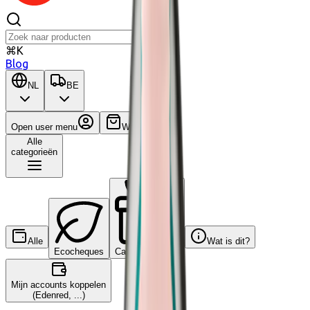
⌘K
Blog
NL
BE
Open user menu
Winkelwagen
Alle
categorieën
Alle
Wat is dit?
Ecocheques
Cadeaucheques
Mijn accounts koppelen
(Edenred, ...)