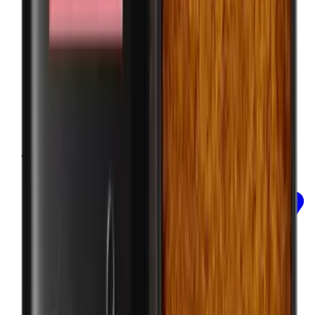
In mijn winkelwagen
Sumac poeder - SUMAC - ORGANIC 50g
Mill & Mortar
€11.00