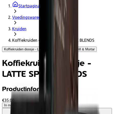
Startpagina
Voedingswaren
Kruiden
Koffiekruiden doosje - LATTE SPICE BLENDS
Koffiekruiden doosje - LATTE SPICE BLENDS - Mill & Mortar
Koffiekruiden doosje -
LATTE SPICE BLENDS
Productinformatie
€35.00
In mijn winkelwagen