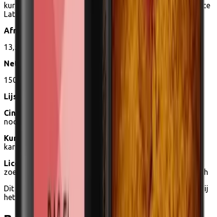
kurkuma. De perfecte start van een Golden Milk) en Licorice
Latte (een blend met mooie zoethouttonen).
Afmetingen
13,5 cm (diepte) x 7 cm (hoogte) x 19,5 cm (breedte)
Nettogewicht
150g
Lijst van ingrediënten
Cinnamon Latte
: echte kaneel *, gember *, kruidnagel *,
nootmuskaat *, chilipoeder *.
Kurkuma Latte
: kurkuma *, echte kaneel *, gember *,
kardemom *, zwarte peper *, chilipoeder *.
Licorice Latte:
steranijs *, echte kaneel *, gember *,
zoethoutpoeder *, piment *, cacaopoeder *; * = biologisch
Dit product kan gekocht worden met
eco-bonnen
, dankzij
het
Biologische landbouw label.