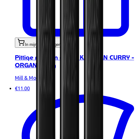
In mijn winkelwagen
Pittige medium curry - KANDYAN CURRY -
ORGANIC 50g
Mill & Mortar
€11.00