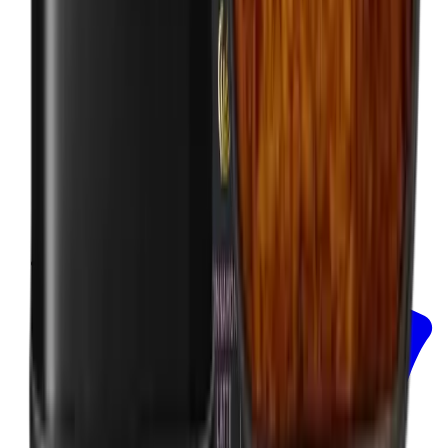
In mijn winkelwagen
Hele nootmuskaat en foelie - NUTMEG
AND MACE - ORGANIC 45g
Mill & Mortar
€11.00