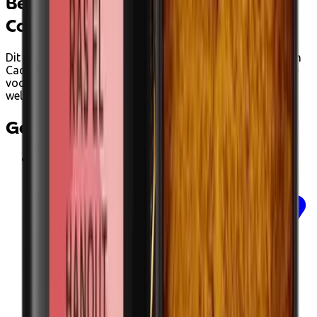
Betalen met Ecocheques en
Cadeaucheques
Dit product kan je bij Ecoshop betalen met Ecocheques en
Cadeaucheques van Edenred wanneer het voldoet aan de
voorwaarden. Tijdens het afrekenen zie je automatisch
welke betaalopties beschikbaar zijn.
Gerelateerde producten
€11.00