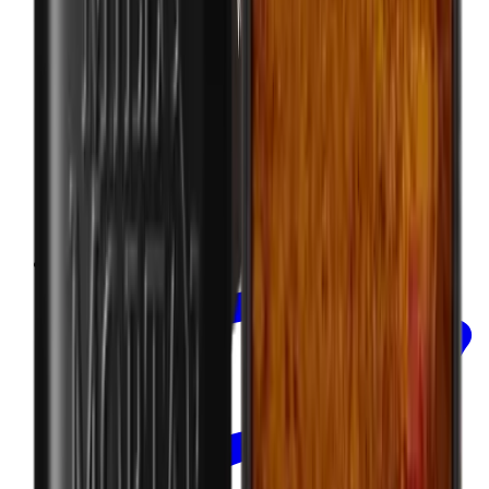
In mijn winkelwagen
Steranijs - WORTEL STEENANIJS -
ORGANISCH 30g
Mill & Mortar
€11.00