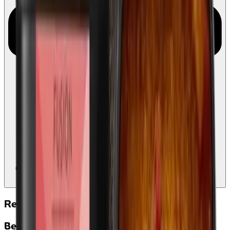
Geschikt voor Ecocheques en Cadeaucheques
Koppel uw Edenred-
account
Reviews
Beschrijving