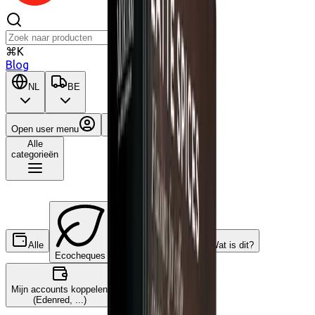
⌘K
Blog
NL
BE
Open user menu
Winkelwagen
Alle
categorieën
Alle
Wat is dit?
Ecocheques
Cadeaucheques
Mijn accounts koppelen
(Edenred, ...)