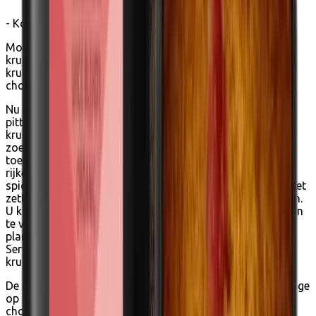
- Koffiekruiden doosje -
Mooie geschenkdoos met 3 latte spices - hoogwaardige
kruidenmengsels om dranken te verbeteren. Biologische
kruidenmelanges voor koffie, thee, warme melk en
chocolade.
Nu kan uw latte, cappuccino en ijskoffie genieten van een
pittige toets. Wij introduceren 3 biologische
kruidenmengsels met een vleugje natuurlijke warmte en
zoetheid - zonder suiker, melkpoeder en andere
toevoegingen. We noemen ze latte spices en gebruiken ze
rijkelijk in warme en koude drankbereidingen. Voeg latte
spices direct toe aan uw favoriete koffie of thee tijdens het
zetten - of meng ze door melk/chocolade als ze warm zijn.
U kunt een exotisch tintje toevoegen door zuivelproducten
te vervangen door kokosmelk, amandelmelk of andere
plantaardige melk. Voeg eventueel siroop of suiker toe.
Serveer de gekruide drank warm met een scheutje latte-
kruiden erop, of zelfs gekoeld met veel ijs.
De doos bevat 3 blikjes: Cinnamon Latte (een echte melange
op basis van kaneel. Heerlijk in combinatie met warme
chocolademelk), Curmeric Latte (een blend op basis van