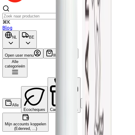
⌘K
Blog
NL
BE
Open user menu
Winkelwagen
Alle
categorieën
Alle
Wat is dit?
Ecocheques
Cadeaucheques
Mijn accounts koppelen
(Edenred, ...)