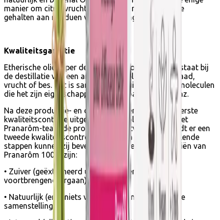
manier om citrusvruchten te krijgen met de laagste
gehalten aan residuen van bestrijdingsmiddelen.
Kwaliteitsgarantie
Etherische olie is per definitie het product dat ontstaat bij
de destillatie van een aromatische plant, bloem, zaad,
vrucht of bes. Het is samengesteld uit chemische moleculen
die het zijn eigenschappen geven, zoals fenolen, enz.
Na deze productie- en distillatiefasen wordt een eerste
kwaliteitscontrole uitgevoerd. Vervolgens neemt het
Pranarôm-team de producten in ontvangst en vindt er een
tweede kwaliteitscontrole plaats. Na deze verschillende
stappen kunnen zij bevestigen dat de essentiële oliën van
Pranarôm 100% zijn:
• Zuiver (geëxtraheerd uit één plantensoort of
voortbrengend orgaan).
• Natuurlijk (er is niets veranderd aan de natuurlijke
samenstelling).