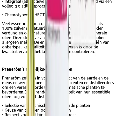
• Integraal (alle actieve moleculen zijn geëxtraheerd via een
volledig distillatieproces, TOTUM genaamd).
• Chemotypeerd (HECT), chemisch gedefinieerd.
Veel essentiële oliën op de markt worden verkocht als
100% zuiver en natuurlijk. Zij worden echter versneden,
verdund en gedenatureerd met plantaardige of minerale
oliën. Deze diepe veranderingen kunnen essentiële oliën
allergeen maken. De enige manier om etherische oliën van
onberispelijke kwaliteit te kunnen leveren is door de
kwaliteit ervan in het laboratorium te controleren.
Pranarôm's dagelijkse handelingen
Pranarôm zet zich in voor het respect van de aarde en de
mens en werkt samen met zijn producenten en distilleerders
om een verantwoorde teelt van aromatische planten te
bevorderen. Zij garanderen de kwaliteit van hun essentiële
oliën nog vóór het distillatieproces:
• Selectie van botanisch gecertificeerde planten
• Keuze van teelt- en oogstmethoden
• Respect voor het tijdstip van de oogst