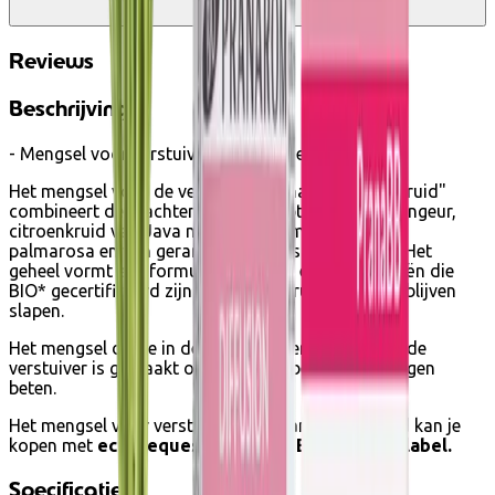
account
Reviews
Beschrijving
- Mengsel voor verstuiver baby citroenkruid-
Het mengsel voor de verstuiver PranaBB "citroenkruid"
combineert de krachten van eucalyptus met citroengeur,
citroenkruid van Java met aangename geuren van
palmarosa en van geranium en Atlas cederboom. Het
geheel vormt een formule van 100% etherische oliën die
BIO* gecertificeerd zijn. Je baby zal rustig kunnen blijven
slapen.
Het mengsel dat je in de lucht kan verspreiden via de
verstuiver is gemaakt om baby's te beschermen tegen
beten.
Het mengsel voor verstuiver baby van citroenkruid kan je
kopen met
ecocheques
dankzij het
Ecogarantie label.
Specificaties