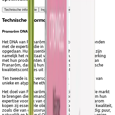
Technische informatie
Ingrediënten
Gebruiksadvies
Technische informatie
Pranarôm DNA
Het DNA van Pranarôm is in de eerste plaats verbonden
met de expertise die in de afgelopen dertig jaar is
opgedaan. Hun essentiële oliën van hoge kwaliteit zijn
namelijk het resultaat van een langdurige samenwerking
met hun producenten. Bovendien voert het team van
Pranarôm, dankzij hun ervaring, fysische en chemische
kwaliteitscontroles uit op elke essentiële olie.
Ten tweede is het verschil gelegen in het verkrijgen van
unieke en atypische etherische oliën.
Het doel van Pranarôm is om essentiële oliën op de markt
te brengen die niemand anders aanbiedt. En ook om hun
expertise voor elk van deze oliën in te brengen. Daarom
kopen zij essentiële oliën van de hoogst mogelijke kwaliteit,
zoals die van citrusvruchten. Hun beleid is eenvoudig: puur,
natuurlijk en bovenal ORGANISCH. Biologisch is de enige