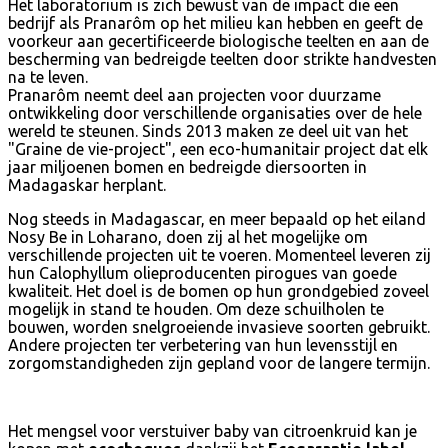
Het laboratorium is zich bewust van de impact die een
bedrijf als Pranarôm op het milieu kan hebben en geeft de
voorkeur aan gecertificeerde biologische teelten en aan de
bescherming van bedreigde teelten door strikte handvesten
na te leven.
Pranarôm neemt deel aan projecten voor duurzame
ontwikkeling door verschillende organisaties over de hele
wereld te steunen. Sinds 2013 maken ze deel uit van het
"Graine de vie-project", een eco-humanitair project dat elk
jaar miljoenen bomen en bedreigde diersoorten in
Madagaskar herplant.
Nog steeds in Madagascar, en meer bepaald op het eiland
Nosy Be in Loharano, doen zij al het mogelijke om
verschillende projecten uit te voeren. Momenteel leveren zij
hun Calophyllum olieproducenten pirogues van goede
kwaliteit. Het doel is de bomen op hun grondgebied zoveel
mogelijk in stand te houden. Om deze schuilholen te
bouwen, worden snelgroeiende invasieve soorten gebruikt.
Andere projecten ter verbetering van hun levensstijl en
zorgomstandigheden zijn gepland voor de langere termijn.
Het mengsel voor verstuiver baby van citroenkruid kan je