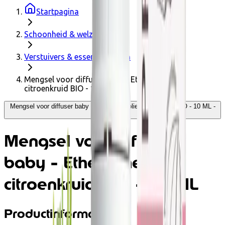
Startpagina
Schoonheid & welzijn
Verstuivers & essentiële oliën
Mengsel voor diffuser baby - Etherische olie
citroenkruid BIO - 10 ML
Mengsel voor diffuser baby - Etherische olie citroenkruid BIO - 10 ML -
Pranarôm
Mengsel voor diffuser
baby - Etherische olie
citroenkruid BIO - 10 ML
Productinformatie