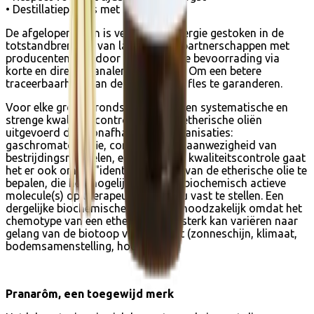
• Destillatieproces met stoom
De afgelopen jaren is veel tijd en energie gestoken in de
totstandbrenging van langetermijnpartnerschappen met
producenten. Hierdoor konden zij de bevoorrading via
korte en directe kanalen verzekeren. Om een betere
traceerbaarheid van de plant tot de fles te garanderen.
Voor elke groep grondstoffen worden systematische en
strenge kwaliteitscontroles van de etherische oliën
uitgevoerd door onafhankelijke organisaties:
gaschromatografie, controle op de aanwezigheid van
bestrijdingsmiddelen, enz. Naast de kwaliteitscontrole gaat
het er ook om de "identiteitskaart" van de etherische olie te
bepalen, die het mogelijk maakt de biochemisch actieve
molecule(s) op therapeutisch niveau vast te stellen. Een
dergelijke biochemische analyse is noodzakelijk omdat het
chemotype van een etherische olie sterk kan variëren naar
gelang van de biotoop van de plant (zonneschijn, klimaat,
bodemsamenstelling, hoogte...).
Pranarôm, een toegewijd merk