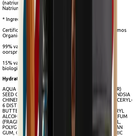
(natriumzout van anijszuur), Kaliumsorbaat,
Natriumlevulinaat, Levulinezuur, Citroenzuur.
* Ingrediënten van biologische landbouw
Certificering: Cosmetisch product gecertificeerd Cosmos
Organic door Ecocert Greenlife.
99% van de totale ingrediënten zijn van natuurlijke
oorsprong.
15% van de totale ingrediënten zijn afkomstig van
biologische landbouw.
Hydraterende verzorging :
AQUA (WATER), HELIANTHUS ANNUUS (SUNFLOWER)
SEED OIL, CAPRYLIC/CAPRIC TRIGLYCERIDE, SIMMONDSIA
CHINENSIS (JOJOBA) SEED OIL*, GLYCERIN, POLYGLYCERYL-
6 DISTEARATE, BUTYROSPERMUM PARKII (SHEA)
BUTTER*, MICROCRYSTALLINE CELLULOSE, CETEARYL
ALCOHOL, BENZYL ALCOHOL, JOJOBA ESTERS, PARFUM
(FRAGRANCE), SODIUM BENZOATE, CETYL ALCOHOL,
POLYGLYCERYL-3 BEESWAX, TOCOPHEROL, XANTHAN
GUM, CELLULOSE GUM, POTASSIUM SORBATE, CITRIC