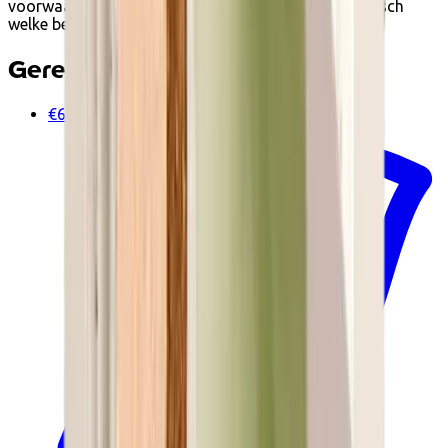
voorwaarden. Tijdens het afrekenen zie je automatisch
welke betaalopties beschikbaar zijn.
Gerelateerde producten
€6.60