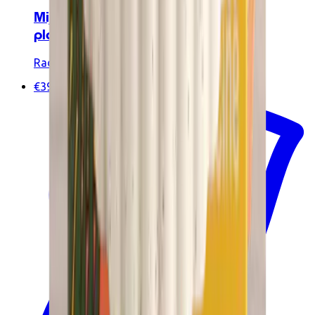
Mijn netelige plant - Buitengewone
planten
Radis et Capucine
€39.90