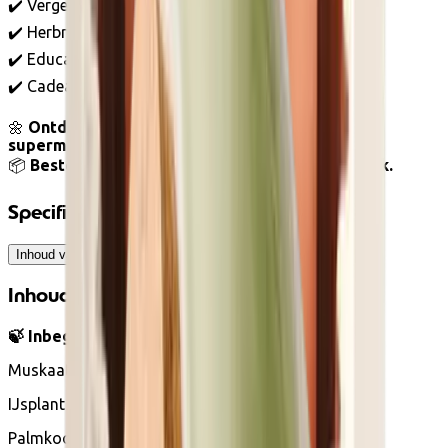
✔️ Vergeten smaken & zeldzame groenten
✔️ Herbruikbare zaden, geen F1
✔️ Educatief, leuk & milieubewust
✔️ Cadeautip voor hobbytuiniers & eco-liefhebbers
🌼
Ontdek originele groenten die je niet in de
supermarkt vindt!
📦
Bestel vandaag nog en maak je tuin echt uniek.
Specificaties
Inhoud van het pakket
Inhoud van het pakket
🍃 Inbegrepen variëteiten :
Muskaatpompoen van de Provence
IJsplant (Ficoïde glaciale)
Palmkool ‘Zwarte Toscaan’