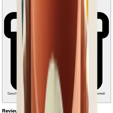
Geschikt voor Ecocheques en Cadeaucheques
Koppel uw Edenred-
account
Reviews