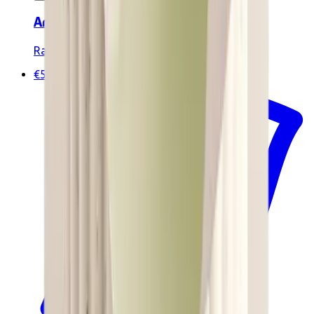
Aromaten zaadset 12 zakjes
Radis et Capucine
€5.45