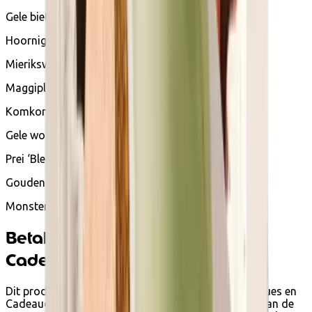
Gele biet ‘Burpee’s Golden’
Hoornige Nieuw-Zeelandse spinazie
Mierikswortel
Maggiplant (bergselder)
Komkommer ‘White Wonder’
Gele wortel ‘Jaune du Doubs’
Prei ‘Bleu de Solaize’
Gouden knolraap
Monsterlijke spinazie ‘de Viroflay’
Betalen met Ecocheques en
Cadeaucheques
Dit product kan je bij Ecoshop betalen met Ecocheques en
Cadeaucheques van Edenred wanneer het voldoet aan de