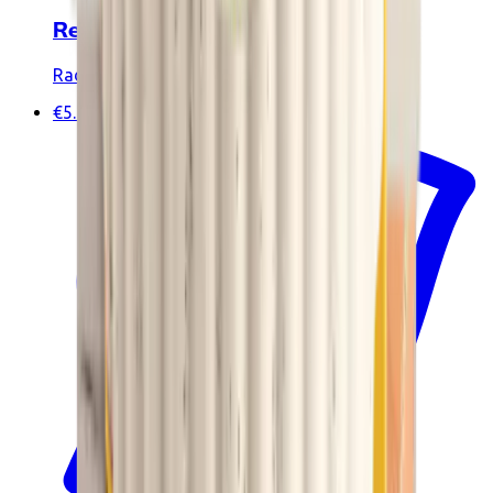
Reuzenboon - Bijzondere planten
Radis et Capucine
€5.45