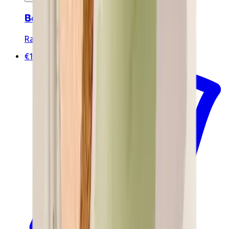
Bananenzaden in een groeipot
Radis et Capucine
€19.90