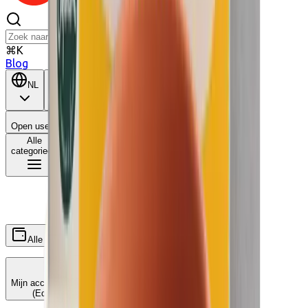
⌘K
Blog
NL
BE
Open user menu
Winkelwagen
Alle
categorieën
Alle
Wat is dit?
Ecocheques
Cadeaucheques
Mijn accounts koppelen
(Edenred, ...)